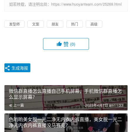
如若转载，请注明出处：https://www.huoyanteam.com/25269.html
发型师
文案
朋友
热门
高级
赞
(0)
生成海报
微信群直播怎么直播自己手机屏幕，手机微信群直播怎
么显示屏幕？
上一篇
2023年4月7日 am11:33
色哟哟美女脱一光二净无内衣内裤直播，美女脱一光二
净无内衣内裤直播没马赛克？