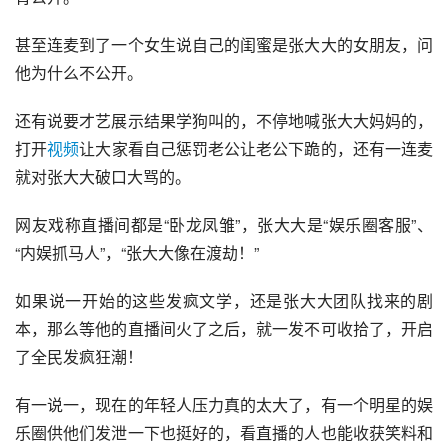
甚至连麦到了一个女生说自己的闺蜜是张大大的女朋友，问
他为什么不公开。
还有说要才艺展示结果学狗叫的，不停地喊张大大妈妈的，
打开
视频
让大家看自己惩罚老公让老公下跪的，还有一连麦
就对张大大破口大骂的。
网友戏称直播间都是“卧龙凤雏”，张大大是“娱乐圈客服”、
“内娱抓马人”，“张大大像在渡劫！”
如果说一开始的这些发疯文学，还是张大大团队找来的剧
本，那么等他的直播间火了之后，就一发不可收拾了，开启
了全民发疯狂潮！
有一说一，现在的年轻人压力真的太大了，有一个明星的娱
乐圈供他们发泄一下也挺好的，看直播的人也能收获笑料和