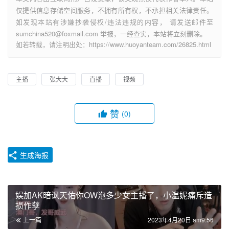
仅提供信息存储空间服务，不拥有所有权，不承担相关法律责任。
如发现本站有涉嫌抄袭侵权/违法违规的内容， 请发送邮件至
sumchina520@foxmail.com 举报，一经查实，本站将立刻删除。
如若转载，请注明出处：https://www.huoyanteam.com/26825.html
主播
张大大
直播
视频
赞
(0)
生成海报
娱加AK暗讽天佑你OW泡多少女主播了，小温妮痛斥造
损作孽
上一篇
2023年4月20日 am9:56