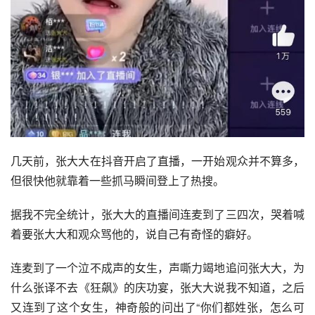
几天前，张大大在抖音开启了直播，一开始观众并不算多，
但很快他就靠着一些抓马瞬间登上了热搜。
据我不完全统计，张大大的直播间连麦到了三四次，哭着喊
着要张大大和观众骂他的，说自己有奇怪的癖好。
连麦到了一个泣不成声的女生，声嘶力竭地追问张大大，为
什么
张译
不去《
狂飙
》的庆功宴，张大大说我不知道，之后
又连到了这个女生，神奇般的问出了“你们都姓张，怎么可