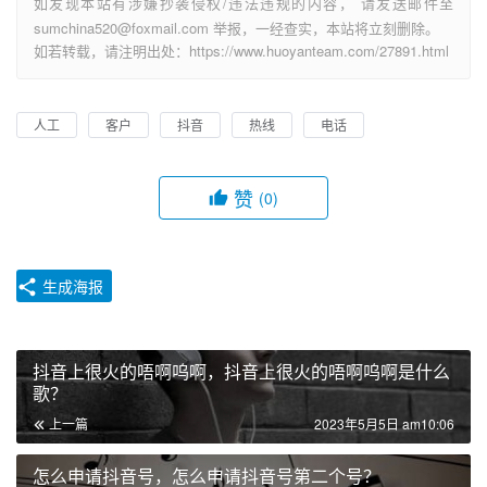
如发现本站有涉嫌抄袭侵权/违法违规的内容， 请发送邮件至
sumchina520@foxmail.com 举报，一经查实，本站将立刻删除。
如若转载，请注明出处：https://www.huoyanteam.com/27891.html
人工
客户
抖音
热线
电话
赞
(0)
生成海报
抖音上很火的唔啊呜啊，抖音上很火的唔啊呜啊是什么
歌？
上一篇
2023年5月5日 am10:06
怎么申请抖音号，怎么申请抖音号第二个号？