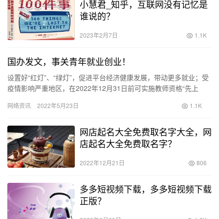
小慧君_知乎，互联网没有记忆是
谁说的？
2023年2月7日
1.1K
国办发文，事关青年就业创业！
设置好“红灯”、“绿灯”，促进平台经济健康发展，带动更多就业；受
疫情影响严重地区，在2022年12月31日前可实施教师资格“先上
岗、再考证”阶段性措施；从2023年起，不再发放就业…
网络资讯
2022年5月23日
1.1K
网店起名大全免费取名字大全，网
店起名大全免费取名字？
2022年12月21日
806
多多短视频下载，多多短视频下载
正版？