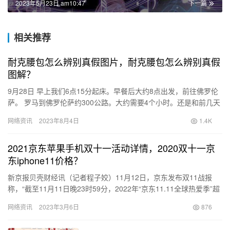
2023年5月23日 am10:47
下一篇
相关推荐
耐克腰包怎么辨别真假图片，耐克腰包怎么辨别真假
图解？
9月28日 早上我们6点15分起床。早餐后大约8点出发，前往佛罗伦
萨。 罗马到佛罗伦萨约300公路。大约需要4个小时。还是和前几天
一样，在加油站休息半小时。我去超市买了两块巧克力，…
网络资讯
2023年8月4日
1.4K
2021京东苹果手机双十一活动详情，2020双十一京
东iphone11价格？
新京报贝壳财经讯（记者程子姣）11月12日，京东发布双11战报
称，“截至11月11日晚23时59分，2022年“京东11.11全球热爱季”超
越行业增速，创造了新纪录，与此同时，零售…
网络资讯
2023年3月6日
876