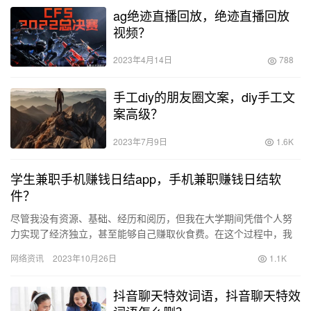
ag绝迹直播回放，绝迹直播回放
视频？
2023年4月14日
788
手工diy的朋友圈文案，diy手工文
案高级？
2023年7月9日
1.6K
学生兼职手机赚钱日结app，手机兼职赚钱日结软
件？
尽管我没有资源、基础、经历和阅历，但我在大学期间凭借个人努
力实现了经济独立，甚至能够自己赚取伙食费。在这个过程中，我
钻研了许多兼职赚钱的方法，也经历了很多挫折。然而，我最终找
网络资讯
2023年10月26日
1.1K
到了一…
抖音聊天特效词语，抖音聊天特效