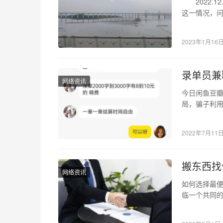
2022.1
这一情况，
答。 “…
2023年1月16
录单员兼
网络资讯
今日闲鱼豆
局，骗子利
让你人财两
2022年7月11
搬东西找
网络资讯
如何选择最便
临一个共同
平台层出不