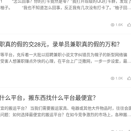
2.1 “怎么回事？你的打卡竟然是零？”我打开班级的QQ打卡群，发现
问柚子。 “我也不知道怎么回事，反正我有几次没有打卡了。”柚子回
日
1.6K
职真的假的交28元，录单员兼职真的假的万和？
瓣等平台，充斥着一大批以招聘兼职小说文字纠错员为幌子的新型网络骗
用受害人想兼职赚点外快的心理，在平台上广泛撒网，一步一步设套，最
空。下面跟随我的亲身…
日
1.0K
什么平台，搬东西找什么平台最便宜？
宜的搬运平台？ 当我们需要搬运家具、电器或其他大件物品时，往往会
的问题：如何选择最便宜的搬运平台？在如今竞争激烈的市场上，各种搬
穷，价格也参差不…