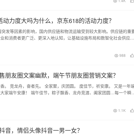
1.4K
东活动力度大吗为什么，京东618的活动力度？
疫情突发等因素的影响，国内供应链和物流运输受到较大影响。供应链的重
行业和消费者更广泛、更深入地认知，让基础设施布局和数智化社会供应
展现。京东零售…
日
988
售朋友圈文案幽默，端午节朋友圈营销文案？
香。 竞龙舟，奋者先。 全家聚，庆团圆。 度佳节，祈安康。 又是一年
大家端午安康！ 端午佳节，粽子飘香、龙舟竞渡、阖家团圆…每一个瞬
录，千篇一…
日
1.1K
抖音，情侣头像抖音一男一女？