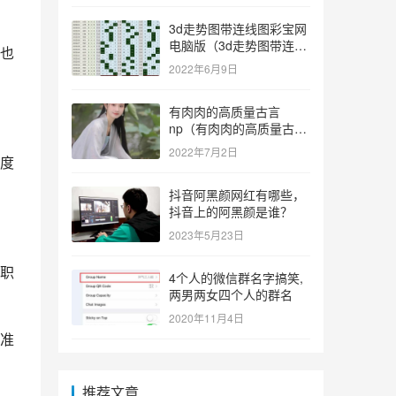
3d走势图带连线图彩宝网
电脑版（3d走势图带连线
也
图彩宝网手机版）
2022年6月9日
有肉肉的高质量古言
np（有肉肉的高质量古言
np推荐）
2022年7月2日
度
抖音阿黑颜网红有哪些，
抖音上的阿黑颜是谁？
2023年5月23日
职
4个人的微信群名字搞笑,
两男两女四个人的群名
2020年11月4日
准
推荐文章