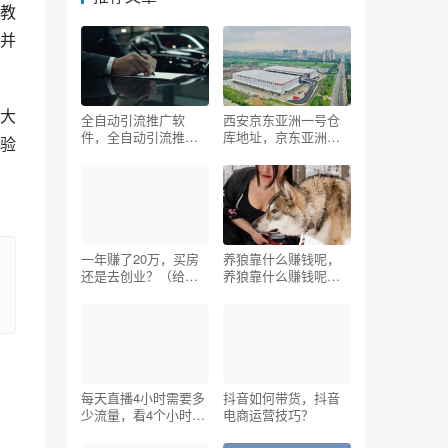
教
并
大
全自动引流推广软
西安京东亚洲一号仓
件，全自动引流推广
库地址，京东亚洲一
验
软件下载？
号仓库地址北京？
一年赚了20万，买房
养狼靠什么赚钱呢，
还是去创业？（给小
养狼靠什么赚钱呢知
白的建议）
乎？
每天直播4小时需要多
抖音如何带货，抖音
少流量，看4个小时的
电商运营技巧？
直播会耗费多少流