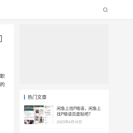
门
职
的
热门文章
闲鱼上找P暗语，闲鱼上
找P暗语百度贴吧？
2023年4月16日