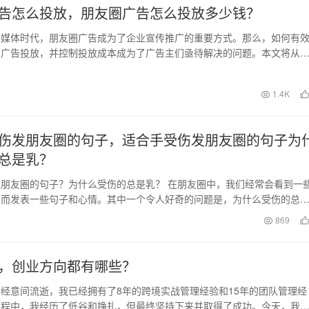
告怎么投放，朋友圈广告怎么投放多少钱？
交媒体时代，朋友圈广告成为了企业宣传推广的重要方式。那么，如何有
圈广告投放，并控制投放成本成为了广告主们亟待解决的问题。本文将从
放预算两个方面探讨…
日
1.4K
伤发朋友圈的句子，适合手受伤发朋友圈的句子为
总是乳？
朋友圈的句子？为什么受伤的总是乳？ 在朋友圈中，我们经常会看到一
伤而发表一些句子和心情。其中一个令人好奇的问题是，为什么受伤的总
探讨这个问题，并…
869
，创业方向都有哪些？
经意间流逝，我已经拥有了8年的跨境实战管理经验和15年的团队管理经
过程中，我经历了低谷和挣扎，但最终坚持下来并取得了成功。今天，我