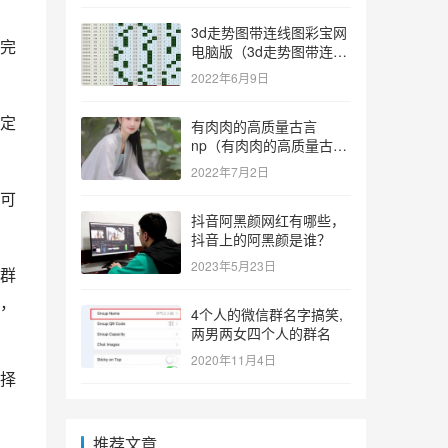
3d走势图带连线图彩宝网
完
电脑版（3d走势图带连线
图彩宝网手机版）
2022年6月9日
一定
有肉肉的高质量古言
np（有肉肉的高质量古言
np推荐）
2022年7月2日
可
抖音阿黑颜网红有哪些，
抖音上的阿黑颜是谁？
2023年5月23日
群
，
4个人的微信群名字搞笑,
两男两女四个人的群名
2020年11月4日
择
推荐文章