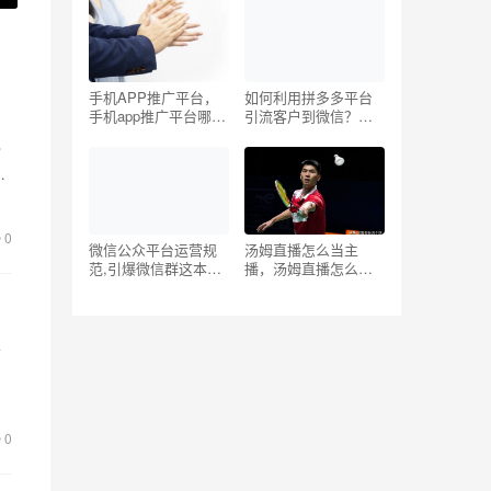
手机APP推广平台，
如何利用拼多多平台
？
手机app推广平台哪里
引流客户到微信？揭
找？
秘电商引流的5个步
份
骤！
才
0
微信公众平台运营规
汤姆直播怎么当主
范,引爆微信群这本书
播，汤姆直播怎么当
好吗
主播赚钱？
于
却
0