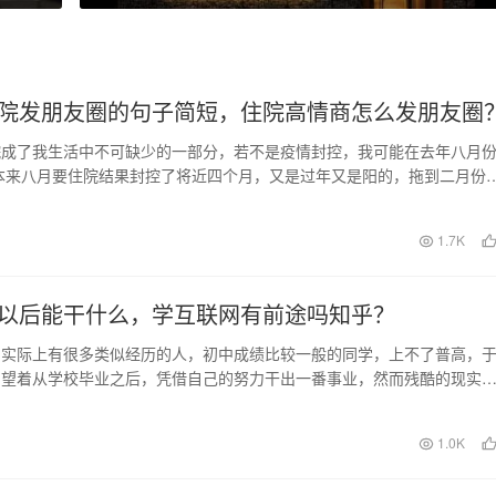
院发朋友圈的句子简短，住院高情商怎么发朋友圈
院成了我生活中不可缺少的一部分，若不是疫情封控，我可能在去年八月
本来八月要住院结果封控了将近四个月，又是过年又是阳的，拖到二月份
求住院。因为疫情…
日
1.7K
以后能干什么，学互联网有前途吗知乎？
，实际上有很多类似经历的人，初中成绩比较一般的同学，上不了普高，
期望着从学校毕业之后，凭借自己的努力干出一番事业，然而残酷的现实
这真的很难实现，我…
1.0K