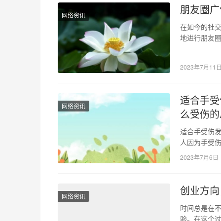
朋友圈广
网络资讯
在如今的社
地进行朋友
放策略和投
2023年7月11
适合手受
网络资讯
么受伤的
适合手受伤发
人因为手受
乳？本文将
2023年7月6日
创业方向
网络资讯
时间总是在不
验。在这个