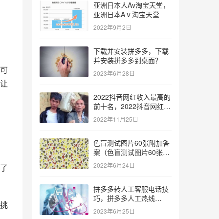
亚洲日本人Av淘宝天堂，
亚洲日本Aⅴ淘宝天堂
2022年9月2日
下载并安装拼多多，下载
并安装拼多多到桌面？
可
2023年6月28日
让
2022抖音网红收入最高的
前十名，2022抖音网红收
入最高的前十名有哪些？
2022年11月25日
色盲测试图片60张附加答
案（色盲测试图片60张复
杂）
2022年6月24日
了
拼多多转人工客服电话技
巧，拼多多人工热线
挑
9541344？
2023年6月25日