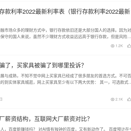
存款利率2022最新利率表（银行存款利率2022最新
金融市场众多的理财方式中，银行存款依旧还是大部分国人的选择。因为
很保守的国人来说，虽然不少理财方式收益远远高于银行存款，但是风险
气的成分太大，运气…
日
1.2K
骗了，买家具被骗了到哪里投诉？
发展与成熟，不知不觉中网上买家具已经成了很多朋友的首选方式。不可
的到实体家具城逛，网上买家具至少有以下两大优势： 其一，可选款式
家的装修风格和个…
0日
2.1K
厂薪资结构，互联网大厂薪资对比？
人，百度能赚钱吗？ 对AI情有独钟的百度，又有新动作了。 百度预计在