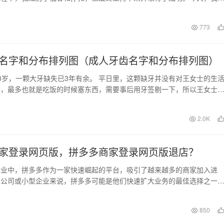
创业的思路。 …
日
773
名字和分布排列图（成人牙齿名字和分布排列图）
3岁，一颗大牙缺失已3年有余。 平日里，这颗缺牙并没有对王女士的生
响，最多也就是吃饭的时候塞东西，需要事后用牙签剔一下，所以王女士
放在心上，更没…
日
2.0K
家登录网页版，拼多多商家登录网页版退店？
行业中，拼多多作为一家快速崛起的平台，吸引了越来越多的商家加入进
创公司或小型企业来说，拼多多可能是他们快速扩大业务的最佳选择之一
想要加入拼多多平台…
日
850