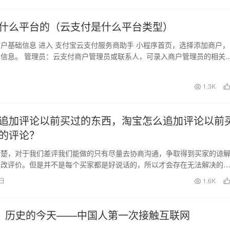
什么平台的（云支付是什么平台类型）
户基础信息 进入 支付宝云支付服务商助手 小程序首页，选择添加商户，
信息。 管理员：云支付商户管理员或联系人，可录入商户管理员的相关
：自定义…
日
1.3K
追加评论以前买过的东西，淘宝怎么追加评论以前
的评论？
清楚，对于我们差评我们能做的只有尽量去协商沟通，争取得到买家的谅
更改评价。但是并不是每个买家都是好说话的，所以才会存在无法解决的
铺带来严重影响的情…
3日
1.6K
日，历史的今天——中国人第一次接触互联网