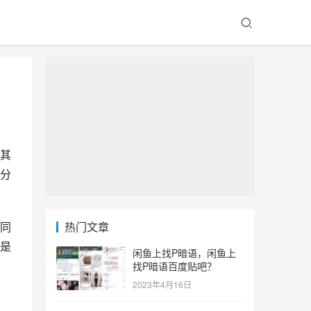
其
分
热门文章
是
闲鱼上找P暗语，闲鱼上
找P暗语百度贴吧？
2023年4月16日