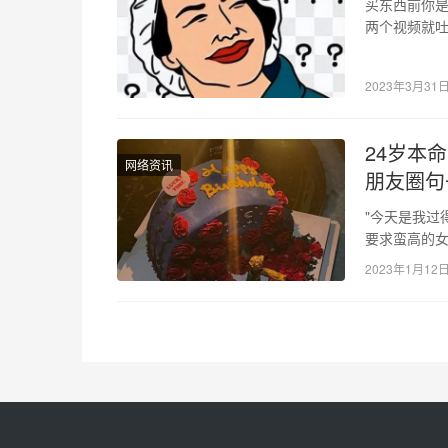
买东西前你是
两个视频就
们家的浴室
2023年3月31
24岁本
网络资讯
朋友圈句
"今天是我过
要求蛮高的
2023年1月12