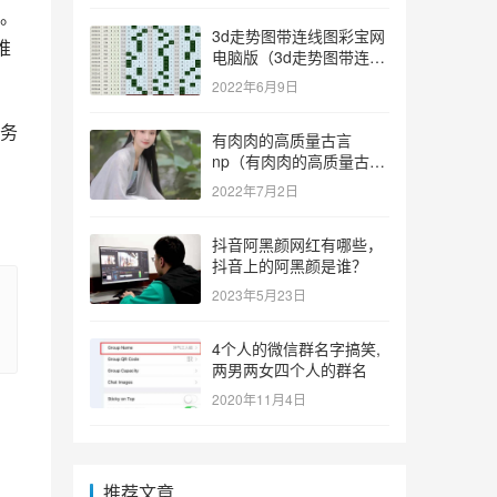
。
3d走势图带连线图彩宝网
推
电脑版（3d走势图带连线
图彩宝网手机版）
2022年6月9日
有肉肉的高质量古言
np（有肉肉的高质量古言
np推荐）
2022年7月2日
抖音阿黑颜网红有哪些，
抖音上的阿黑颜是谁？
2023年5月23日
4个人的微信群名字搞笑,
两男两女四个人的群名
2020年11月4日
推荐文章