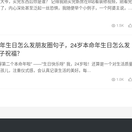
大爷，买完东西后你是谁？ 记得我刚买完新房在B站看装修视频，刚看完
吐了，内心深处甚至泛起一丝恐惧，我随便举个小例子，一个阿婆主说，
漏水，修管道的时…
日
1.5K
命年生日怎么发朋友圈句子，24岁本命年生日怎么发
子祝福？
得第二个本命年啦" ——"生日快乐呀" 我，24岁啦！还算是一个对生活质
女孩儿，注重仪式感，会认真记录生活的美好。每…
日
1.0K