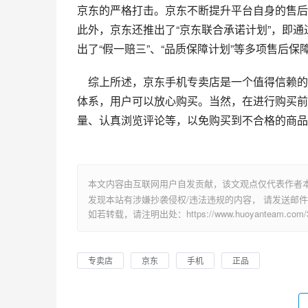
京东的严格打击。京东不断提升平台自身的售后
此外，京东还推出了“京东联合承诺计划”，即
出了“假一赔三”、“品质保障计划”等多项售后
    综上所述，京东手机专卖店是一个值得信赖的购物平台。不仅提供多重的品质保障措施，还拥有完善的售后服务
体系，用户可以放心购买。当然，在进行购买前
量、认真浏览评论等，以免购买到不合格的商品
本文内容由互联网用户自发贡献，该文观点仅代表作者
发现本站有涉嫌抄袭侵权/违法违规的内容， 请发送邮件至 su
如若转载，请注明出处：https://www.huoyanteam.com/30
专卖店
京东
手机
正品