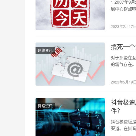
1 2007年
展中心锣鼓喧
常委会…
2023年2月17
搞死一个
网络资讯
对于那些在
的霸气存在
霸。而相对
2023年5月19
抖音极速
网络资讯
件？
抖音极速版
渠道。在抖
些虚拟礼物