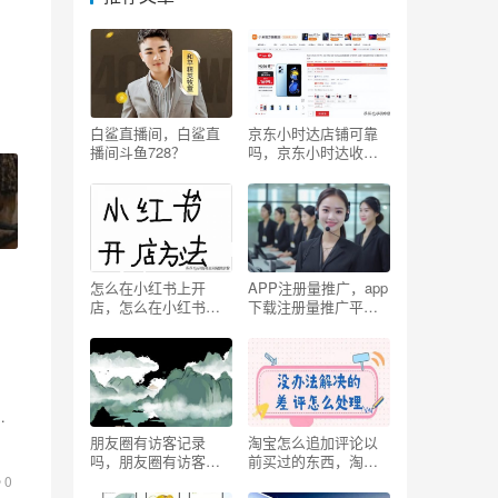
白鲨直播间，白鲨直
京东小时达店铺可靠
播间斗鱼728？
吗，京东小时达收费
吗？
怎么在小红书上开
APP注册量推广，app
店，怎么在小红书上
下载注册量推广平
开店铺卖货？
台？
朋友圈有访客记录
淘宝怎么追加评论以
吗，朋友圈有访客记
前买过的东西，淘宝
录吗2023？
怎么追加评论以前买
0