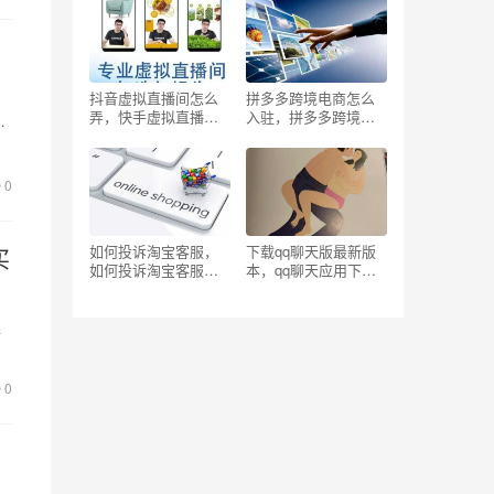
过的东西的评论？
抖音虚拟直播间怎么
拼多多跨境电商怎么
弄，快手虚拟直播间
入驻，拼多多跨境电
信
怎么弄？
商怎么入驻商家？
0
如何投诉淘宝客服，
下载qq聊天版最新版
买
如何投诉淘宝客服小
本，qq聊天应用下
二问题？
载？
解
差
0