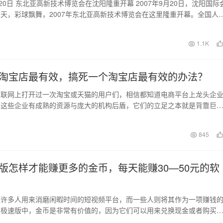
9月20日 东北亚高新技术博览会在沈阳隆重开幕 2007年9月20日，沈阳国际
天，彩球飘舞，2007年东北亚高新技术博览会在这里隆重开幕。全国人
日
1.1K
淘宝店最有效，搞死一个淘宝店最有效的办法？
互联网上打开过一次淘宝或天猫的用户们，相信都知道电商平台上龙头企
。这些企业有成熟的资源与庞大的机构后盾，它们的立足之本就是背靠巨
的，淘宝店家们该如…
日
845
版怎样才能赚更多的金币，每天能赚30—50元的软
是许多人用来消磨闲暇时间的短视频平台，而一些人则将其作为一项赚钱
音极速版中，金币是非常有价值的，因为它们可以用来兑换现金或者购买
。下面我们将提供一…