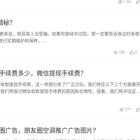
日
1.5K
揭秘？
费者来说，很容易上当受骗。如果你曾经中过招，那一定要告诉身边的亲朋
进行定期维护和保养，…
785
0
手续费多少，微信提现手续费？
始收取提现手续费，这一举措引发了广泛讨论。我们将在以下三个方面展
，我们将探讨微信收取提现手续费的原因和合理性；接着，我们将评估这
的影响；最后，我们…
日
777
圈广告，朋友圈空调推广广告图片？