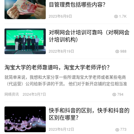
目管理费包括哪些内容？
2023年6月9日
1.7K
对啊网会计培训可靠吗（对啊网会
计培训机构）
2022年8月19日
988
淘宝大学的老师靠谱吗，淘宝大学老师评价？
就简单来说，我想和大家分享一些所谓淘宝大学老师或者某些电商
（代运营）公司给新手讲的干货。 他们对于新开店铺的定位相当准
确，每天都会以各种方式向你发送广告，承诺可以帮你进行装修、
网络资讯
2024年3月7日
794
选择…
快手和抖音的区别，快手和抖音的
区别在哪里？
2023年6月12日
773