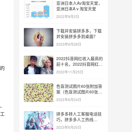
市
亚洲日本人Av淘宝天堂，
亚洲日本Aⅴ淘宝天堂
2022年9月2日
的
下载并安装拼多多，下载
并安装拼多多到桌面？
2023年6月28日
与
2022抖音网红收入最高的
前十名，2022抖音网红收
的
入最高的前十名有哪些？
2022年11月25日
色盲测试图片60张附加答
案（色盲测试图片60张复
杂）
2022年6月24日
、
工
拼多多转人工客服电话技
巧，拼多多人工热线
9541344？
2023年6月25日