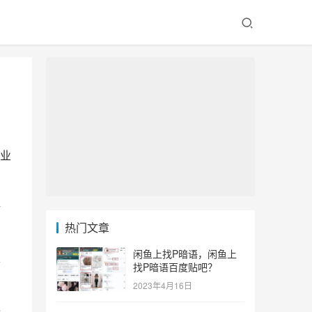
业
活
热门文章
闲鱼上找P暗语，闲鱼上
要
找P暗语百度贴吧？
2023年4月16日