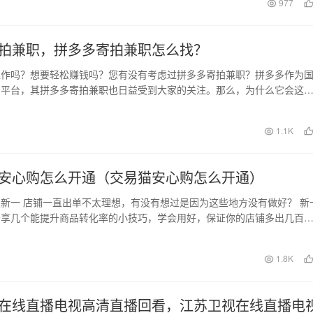
日
977
拍兼职，拼多多寄拍兼职怎么找？
工作吗？想要轻松赚钱吗？您有没有考虑过拼多多寄拍兼职？拼多多作为
商平台，其拼多多寄拍兼职也日益受到大家的关注。那么，为什么它会这
关注呢？我们细说一…
1.1K
安心购怎么开通（交易猫安心购怎么开通）
新一 店铺一直出单不太理想，有没有想过是因为这些地方没有做好？ 新
分享几个能提升商品转化率的小技巧，学会用好，保证你的店铺多出几百
u优化很多朋…
日
1.8K
在线直播电视高清直播回看，江苏卫视在线直播电