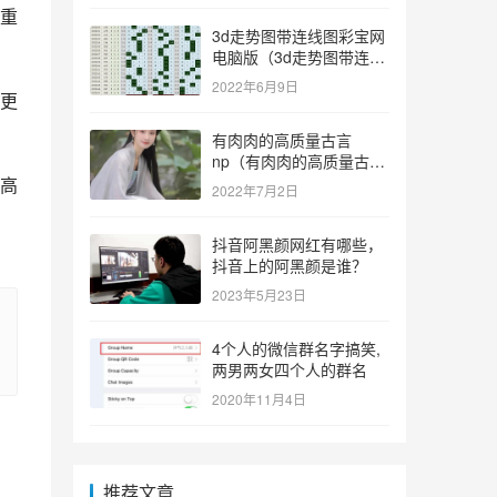
重
3d走势图带连线图彩宝网
电脑版（3d走势图带连线
图彩宝网手机版）
2022年6月9日
更
有肉肉的高质量古言
np（有肉肉的高质量古言
np推荐）
高
2022年7月2日
抖音阿黑颜网红有哪些，
抖音上的阿黑颜是谁？
2023年5月23日
4个人的微信群名字搞笑,
两男两女四个人的群名
2020年11月4日
推荐文章