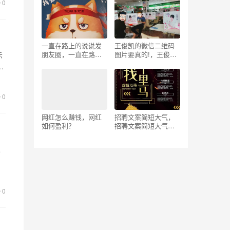
片？
么？
0
一直在路上的说说发
王俊凯的微信二维码
朋友圈，一直在路上
图片要真的!，王俊凯
示
的说说发朋友圈的句
的微信二维码图片要
难
子？
真的!_真实
0
网红怎么赚钱，网红
招聘文案简短大气，
如何盈利？
招聘文案简短大气图
片？
觉
几
0