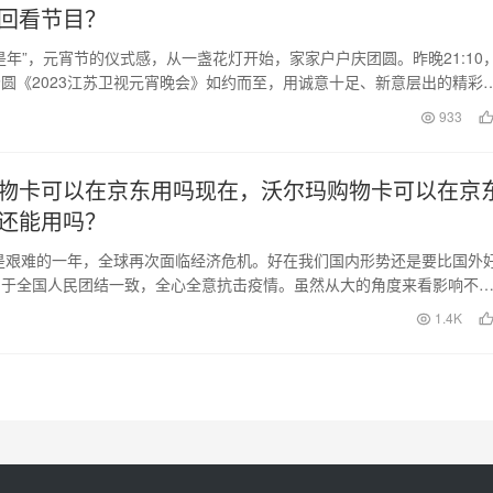
回看节目？
是年”，元宵节的仪式感，从一盏花灯开始，家家户户庆团圆。昨晚21:10
圆《2023江苏卫视元宵晚会》如约而至，用诚意十足、新意层出的精彩
勃生机…
日
933
物卡可以在京东用吗现在，沃尔玛购物卡可以在京
还能用吗？
实是艰难的一年，全球再次面临经济危机。好在我们国内形势还是要比国外
由于全国人民团结一致，全心全意抗击疫情。虽然从大的角度来看影响不
们关注个人时，我…
日
1.4K