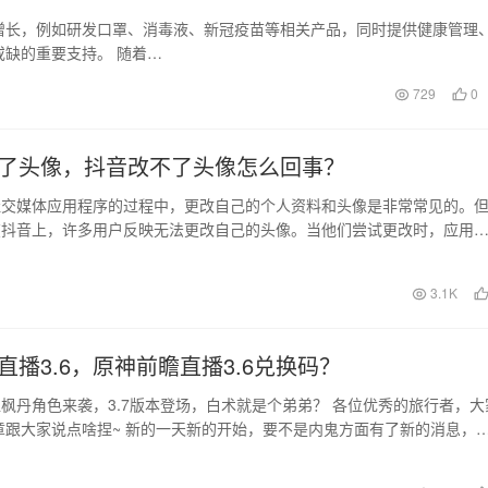
增长，例如研发口罩、消毒液、新冠疫苗等相关产品，同时提供健康管理
缺的重要支持。 随着…
729
0
了头像，抖音改不了头像怎么回事？
社交媒体应用程序的过程中，更改自己的个人资料和头像是非常常见的。
在抖音上，许多用户反映无法更改自己的头像。当他们尝试更改时，应用
改失败，请稍后再…
日
3.1K
直播3.6，原神前瞻直播3.6兑换码？
枫丹角色来袭，3.7版本登场，白术就是个弟弟？ 各位优秀的旅行者，大
章跟大家说点啥捏~ 新的一天新的开始，要不是内鬼方面有了新的消息，
啥消息能…