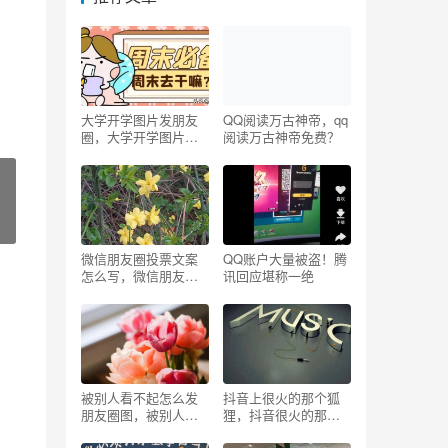
大学开学图片发朋友
QQ阅读万古神帝，qq
圈，大学开学图片发
阅读万古神帝免费？
朋友圈文案？
微信朋友圈投票文案
QQ账户大量被盗！腾
怎么写，微信朋友圈
讯回应堪称一绝
投票文案怎么写好？
够
被别人看不起怎么发
抖音上很火的那个狐
朋友圈图，被别人看
狸，抖音很火的那个
不起怎么发朋友圈图
狐狸变成女孩叫什