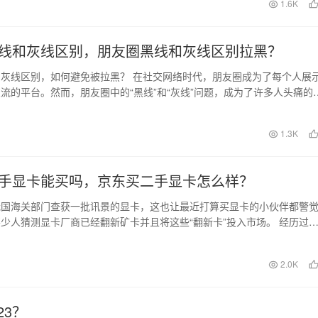
1.6K
线和灰线区别，朋友圈黑线和灰线区别拉黑？
灰线区别，如何避免被拉黑？ 在社交网络时代，朋友圈成为了每个人展
流的平台。然而，朋友圈中的“黑线”和“灰线”问题，成为了许多人头痛的
我们首先来…
日
1.3K
手显卡能买吗，京东买二手显卡怎么样？
我国海关部门查获一批讯景的显卡，这也让最近打算买显卡的小伙伴都警
少人猜测显卡厂商已经翻新矿卡并且将这些“翻新卡”投入市场。 经历过
很多用户都具备…
日
2.0K
23？