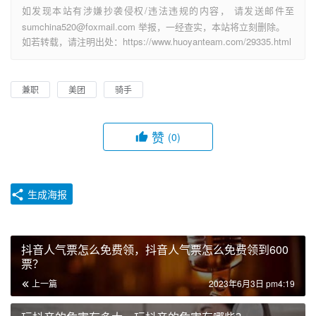
如发现本站有涉嫌抄袭侵权/违法违规的内容， 请发送邮件至
sumchina520@foxmail.com 举报，一经查实，本站将立刻删除。
如若转载，请注明出处：https://www.huoyanteam.com/29335.html
兼职
美团
骑手
赞
(0)
生成海报
抖音人气票怎么免费领，抖音人气票怎么免费领到600
票？
上一篇
2023年6月3日 pm4:19