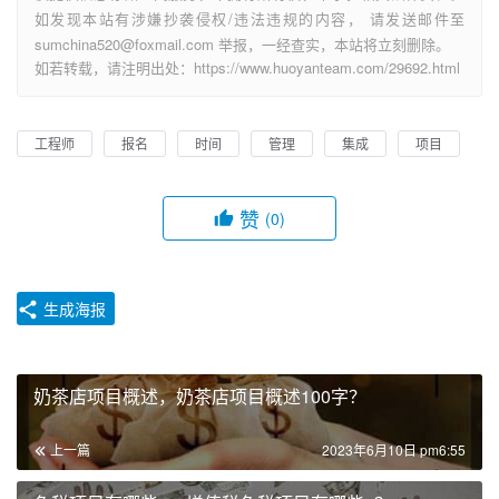
如发现本站有涉嫌抄袭侵权/违法违规的内容， 请发送邮件至
sumchina520@foxmail.com 举报，一经查实，本站将立刻删除。
如若转载，请注明出处：https://www.huoyanteam.com/29692.html
工程师
报名
时间
管理
集成
项目
赞
(0)
生成海报
奶茶店项目概述，奶茶店项目概述100字？
上一篇
2023年6月10日 pm6:55