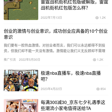
雷霆战机街机红包版破解版，雷霆
战机街机红包版怎么样？
2022年7月13日
1.2K
创业的激情与创业意识，成功创业应具备的10个创业
意识
我们要有一腔热血激情，对创业者而言，我们可以永远都得不到投
资，但我们却不能一天没有激情。激情能让我们义无反顾却不需理
由，激情能让我们历尽艰辛却笑谈以对。激情是我们创业路上的前
推广引流
2022年5月30日
1.2K
进动力…
极速nba直播车，极速nba直播
吧？
2023年4月22日
854
每满300减30_京东七夕礼遇季这
些潮流小家电值得送给TA