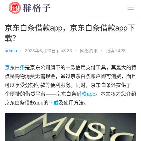
京东白条借款app，京东白条借款app下
载？
admin
•
2023年6月20日 pm3:33
•
网络资讯
•
阅读 1428
京东
白条
是京东公司旗下的一款信用支付工具，其最大的特
点是购物消费无需现金，通过京东白条账户即可消费，而且
可以享受分期付款等便利服务。同时，京东白条还提供了一
个便捷的借贷平台——京东白条
借款
app
。本文将为您介绍
京东白条借款app的
下载
及使用方法。