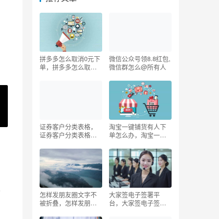
拼多多怎么取消0元下
微信公众号领8.8红包,
单，拼多多怎么取消0
微信群怎么@所有人
元下单,确认收货后付
款？
证券客户分类表格，
淘宝一键铺货有人下
证券客户分类表格模
单怎么办，淘宝一键
板？
铺货有人下单怎么办-
一键铺货要注意哪
些-？
客
怎样发朋友圈文字不
大家签电子签署平
焦
被折叠，怎样发朋友
台，大家签电子签署
圈文字不被折叠视
平台客服电话？