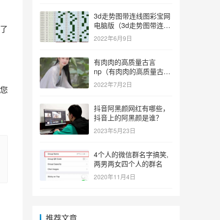
3d走势图带连线图彩宝网
电脑版（3d走势图带连线
了
图彩宝网手机版）
2022年6月9日
有肉肉的高质量古言
np（有肉肉的高质量古言
np推荐）
2022年7月2日
您
抖音阿黑颜网红有哪些，
抖音上的阿黑颜是谁？
2023年5月23日
4个人的微信群名字搞笑,
两男两女四个人的群名
2020年11月4日
推荐文章