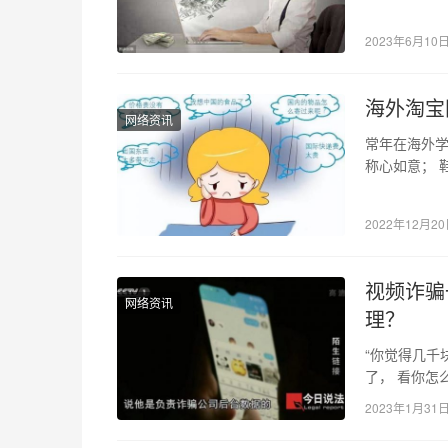
吃和网红摆
2023年6月10
海外淘宝
网络资讯
常年在海外学
称心如意； 
的美食都变
2022年12月2
视频诈骗
网络资讯
理？
“你觉得几千
了， 看你怎
了 受害人的
2023年1月31