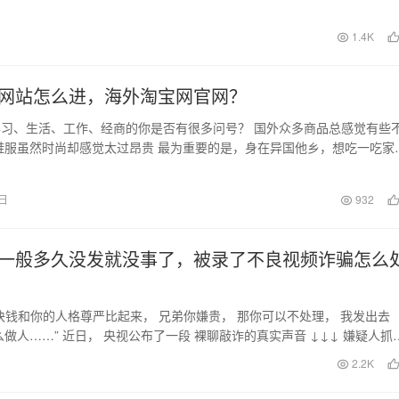
摊小吃到底有什么不…
日
1.4K
网站怎么进，海外淘宝网官网？
习、生活、工作、经商的你是否有很多问号？ 国外众多商品总感觉有些
鞋服虽然时尚却感觉太过昂贵 最为重要的是，身在异国他乡，想吃一吃家
成了一种奢望…
0日
932
一般多久没发就没事了，被录了不良视频诈骗怎么
块钱和你的人格尊严比起来， 兄弟你嫌贵， 那你可以不处理， 我发出去
么做人……” 近日， 央视公布了一段 裸聊敲诈的真实声音 ↓↓↓ 嫌疑人抓
…
日
2.2K