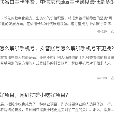
联名白金卡年费，中信京东plus金卡额度最低是多
卡领先的数字化能力、生态化的价值积累，将成为该行新零售的坚实“两
型化的发展方向，在信用卡3.0时代展翅领航。这可望成为中信银行“新零售
道坚实的护…
920
怎么解绑手机号，抖音账号怎么解绑手机号不更换
喜欢看那些烦人的验证码，还是不想让别人通过你的手机号查看你的抖音
你希望用别的更方便的方式登陆你的抖音账号，解绑手机号对于很多人来
要的。但如果你不想…
日
933
好项目，网红摆摊小吃好项目？
发展，摆摊小吃也成为了一种创业项目，许多想要创业的人选择了这一行
随着网络的普及，各种网红摆摊小吃更是受到了广泛的关注。那么，摆摊