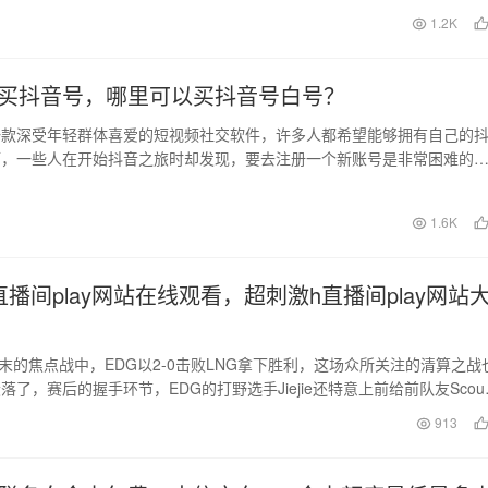
日
1.2K
买抖音号，哪里可以买抖音号白号？
一款深受年轻群体喜爱的短视频社交软件，许多人都希望能够拥有自己的
而，一些人在开始抖音之旅时却发现，要去注册一个新账号是非常困难的
户名已被占用。在这…
日
1.6K
播间play网站在线观看，超刺激h直播间play网站
周末的焦点战中，EDG以2-0击败LNG拿下胜利，这场众所关注的清算之战
了，赛后的握手环节，EDG的打野选手Jiejie还特意上前给前队友Scou
913