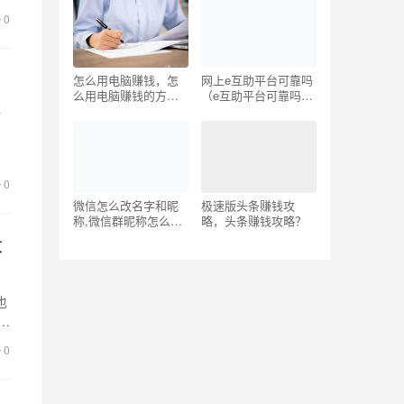
频？
0
怎么用电脑赚钱，怎
网上e互助平台可靠吗
么用电脑赚钱的方
（e互助平台可靠吗知
法？
乎）
抖
，
0
微信怎么改名字和昵
极速版头条赚钱攻
称,微信群昵称怎么改
略，头条赚钱攻略？
名字
大
也
t
0