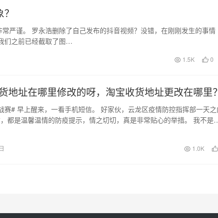
象？
非常严谨。 罗永浩删除了自己发布的抖音视频？没错，在刚刚发生的事情
我们之前已经截取了图…
1.5K
0
货地址在哪里修改的呀，淘宝收货地址更改在哪里
战赛# 早上醒来，一看手机短信。 好家伙，云龙区疫情防控指挥部一天之
，都是温馨温情的防疫提示，情之切切，真是非常贴心的举措。 我不是
 又翻到…
0日
1.0K