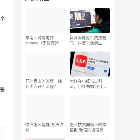
个
东南亚跨境电商
抖音头像男生成熟霸
容
shopee（无货源跨境
气，抖音头像男生成
电商shopee）
熟霸气背影？
粽
开外卖店的流程，纯
怎样在小红书上引
外卖店开店流程？
流，小红书如何引流
馨
到微信？
微信怎么建群,方法讲
怎么搜索同城人的微
解
信群,微信同城信息发
布平台