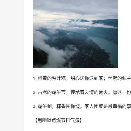
1. 橙黄的蜜汁粽，甜心送你送到家；丝絮的
2. 古老的端午节，传承着友情的篝火。愿这一
3. 端午到，粽香围你绕。家人团聚是最幸福
【用幽默点燃节日气氛】