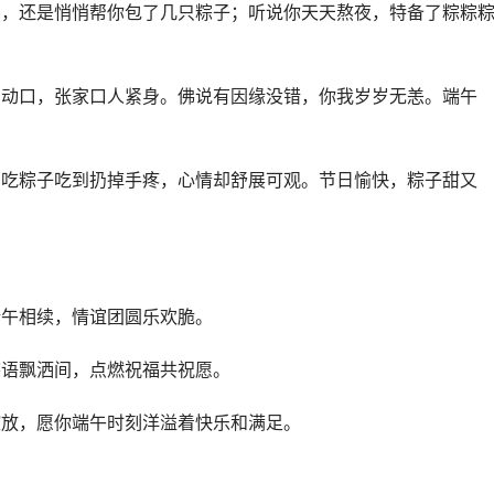
没空，还是悄悄帮你包了几只粽子；听说你天天熬夜，特备了粽粽
人亲动口，张家口人紧身。佛说有因缘没错，你我岁岁无恙。端午
了，吃粽子吃到扔掉手疼，心情却舒展可观。节日愉快，粽子甜又
端午相续，情谊团圆乐欢脆。
笑语飘洒间，点燃祝福共祝愿。
绽放，愿你端午时刻洋溢着快乐和满足。