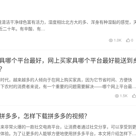
境清洁干净绿色富有活力，湿度相比北方大的多、浑身有种湿黏的感觉，
近二十年。有辛酸、有…
1.0K
0
具哪个平台最好，网上买家具哪个平台最好能送到
？
字时代，越来越多的人倾向于在网上购买家具，因为它节省时间、方便快
乡下农村的消费者来说，有一个重要的问题需要解决——哪个网上平台最
供送货服务？ 首先…
日
1.5K
拼多多，怎样下载拼多多的视频？
年来非常火爆的一款社交电商平台，让消费者通过社交分享，可以享受到
物体验。为了让更多的人能够方便地使用拼多多平台，本文将介绍怎样下