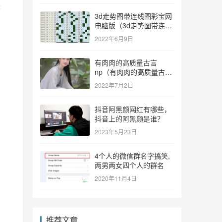
粽
3d走势图带连线图彩宝网
电脑版（3d走势图带连线
图彩宝网手机版）
2022年6月9日
有肉肉的高质量古言
np（有肉肉的高质量古言
np推荐）
2022年7月2日
抖音阿黑颜网红有哪些，
抖音上的阿黑颜是谁？
2023年5月23日
4个人的微信群名字搞笑,
两男两女四个人的群名
2020年11月4日
推荐文章