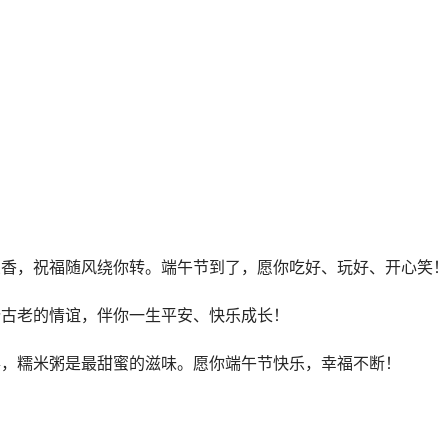
佩兰香，祝福随风绕你转。端午节到了，愿你吃好、玩好、开心笑
份古老的情谊，伴你一生平安、快乐成长！
的事，糯米粥是最甜蜜的滋味。愿你端午节快乐，幸福不断！