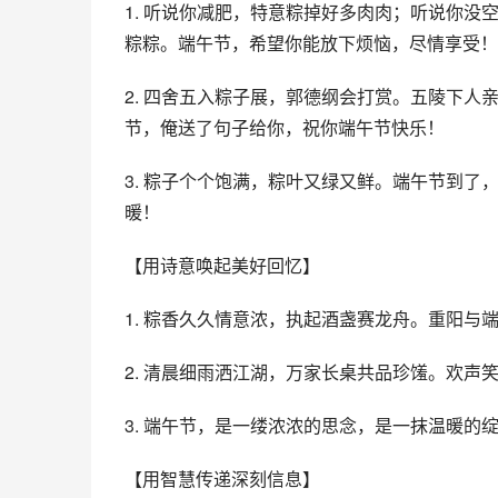
1. 听说你减肥，特意粽掉好多肉肉；听说你
粽粽。端午节，希望你能放下烦恼，尽情享受！
2. 四舍五入粽子展，郭德纲会打赏。五陵下
节，俺送了句子给你，祝你端午节快乐！
3. 粽子个个饱满，粽叶又绿又鲜。端午节到
暖！
【用诗意唤起美好回忆】
1. 粽香久久情意浓，执起酒盏赛龙舟。重阳与
2. 清晨细雨洒江湖，万家长桌共品珍馐。欢声
3. 端午节，是一缕浓浓的思念，是一抹温暖的
【用智慧传递深刻信息】