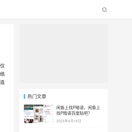
仅
络
造
热门文章
闲鱼上找P暗语，闲鱼上
找P暗语百度贴吧？
2023年4月16日