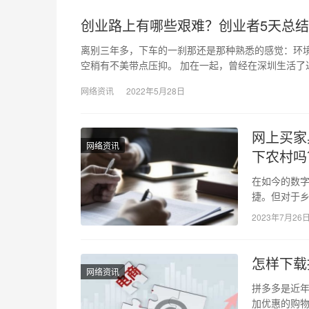
创业路上有哪些艰难？创业者5天总结
离别三年多，下车的一刹那还是那种熟悉的感觉：环
空稍有不美带点压抑。 加在一起，曾经在深圳生活了
网络资讯
2022年5月28日
网上买家
网络资讯
下农村吗
在如今的数
捷。但对于
合买家具并提
2023年7月26
怎样下载
网络资讯
拼多多是近
加优惠的购