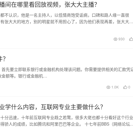
播间在哪里看回放视频，张大大主播？
人都不认识，他是一名主持人，以低情商饱受诟病，口碑和路人缘一直很
要有张大大的地方，别的明星就不用担心了，因为他们表现再差，张大大
惨的那个。 就是这…
日
930
件？
，首先要立即联系银行或金融机构处理该问题。你需要提供相关的汇款凭
款金额等。银行或金融机…
1.0K
0
业学什么内容，互联网专业主要做什么？
展十分迅速，十年前互联网专业趋之若鹜，很多大佬也都十分看好这个行
得骄人的成绩，比如腾讯和阿里巴巴等企业。 十七年前BBS（网络论坛
人的生活，让世…