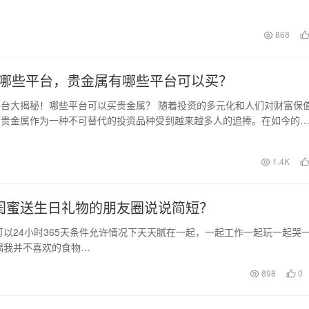
教程。 一、安装…
日
868
哪些平台，贵金属有哪些平台可以买？
台大揭秘！哪些平台可以买贵金属？ 随着投资的多元化和人们对财富保
，贵金属作为一种不可替代的投资品种受到越来越多人的追捧。在如今的
有越来越多的平台…
1.4K
闺蜜送生日礼物的朋友圈说说简短？
以24小时365天条件允许情况下天天腻在一起，一起工作一起玩一起哭
喝我并不喜欢的食物…
898
0