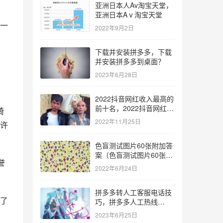
亚洲日本人Av淘宝天堂，
亚洲日本Aⅴ淘宝天堂
一
2022年9月2日
下载并安装拼多多，下载
并安装拼多多到桌面？
2023年6月28日
2022抖音网红收入最高的
前十名，2022抖音网红收
琦
入最高的前十名有哪些？
2022年11月25日
许
色盲测试图片60张附加答
案（色盲测试图片60张复
誉
杂）
2022年6月24日
拼多多转人工客服电话技
了
巧，拼多多人工热线
9541344？
2023年6月25日