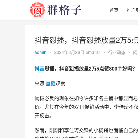
首页
推广
抖音怼播，抖音怼播放量2万5点
admin
•
2024年8月26日 pm3:37
•
行业动态
•
阅
抖音
怼播，抖音怼播放量2万5点赞800个好吗？
来源|
直播
观察
物极必反的现象在如今许多知名主播中都显而易
价。尤其在今年的双11促销活动中，李佳琦不
开反击。
然而，刚刚和李佳琦交锋的小杨哥也面临自己的