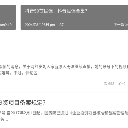
抖音50首民谣，抖音民谣合集？
am2:19
2024年8月26日 pm11:37
下一篇
人震惊的消息，关于网红安妮因家庭原因无法继续直播，她的账号下的视频
假难辨。不过，评论区…
692
0
投资项目备案规定？
3号 自2017年2月1日起，国务院已通过《企业投资项目核准和备案管理
常务…