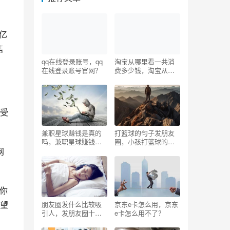
亿
售
qq在线登录账号，qq
淘宝从哪里看一共消
在线登录账号官网？
费多少钱，淘宝从哪
里看一共消费多少钱
手机版？
受
兼职星球赚钱是真的
打篮球的句子发朋友
吗，兼职星球赚钱是
圈，小孩打篮球的句
网
真的吗安全吗？
子发朋友圈搞笑？
你
望
朋友圈发什么比较吸
京东e卡怎么用，京东
引人，发朋友圈十大
e卡怎么用不了？
忌讳文案？