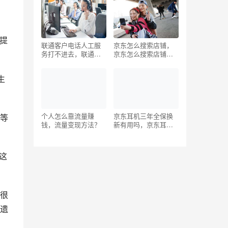
所提
联通客户电话人工服
京东怎么搜索店铺，
务打不进去，联通客
京东怎么搜索店铺名
户电话人工服务打不
称？
进去怎么办？
生
个人怎么靠流量赚
京东耳机三年全保换
等
钱，流量变现方法？
新有用吗，京东耳机
换新保2年规则？
这
很
遗