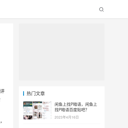
评
热门文章
公
闲鱼上找P暗语，闲鱼上
找P暗语百度贴吧？
2023年4月16日
，