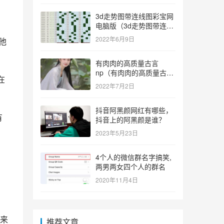
3d走势图带连线图彩宝网
电脑版（3d走势图带连线
图彩宝网手机版）
2022年6月9日
他
有肉肉的高质量古言
np（有肉肉的高质量古言
在
np推荐）
2022年7月2日
抖音阿黑颜网红有哪些，
有
抖音上的阿黑颜是谁？
2023年5月23日
4个人的微信群名字搞笑,
两男两女四个人的群名
2020年11月4日
来
推荐文章