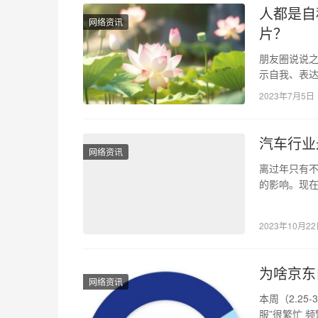
人都是自
网络资讯
片？
朋友圈说说之
示自我、表
文将探讨人
2023年7月5日
汽车行业
网络资讯
离过年只有
的影响。现
有闲暇时间
2023年10月2
为啥京东
网络资讯
本周（2.25-
服”很繁忙 