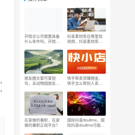
开陪诊公司需要具备
抖音素材库在哪里找
什么条件吗，开陪诊
视频，抖音素材库在
公司需要具备什么条
哪里找视频呢？
件吗知乎
朋友圈文案可爱短
快手帮卖货赚佣金，
，
句，去动物园朋友圈
快手怎么帮别人卖货
文案可爱短句？
赚佣金？
，
在家做的兼职，在家
国际抖音dou8me，国
做的兼职正规平台？
际抖音dou8me污版破
解版？