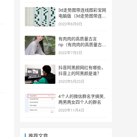
3d走势图带连线图彩宝网
电脑版（3d走势图带连线
图彩宝网手机版）
2022年6月9日
有肉肉的高质量古言
np（有肉肉的高质量古言
np推荐）
2022年7月2日
抖音阿黑颜网红有哪些，
抖音上的阿黑颜是谁？
2023年5月23日
4个人的微信群名字搞笑,
两男两女四个人的群名
2020年11月4日
推荐文章