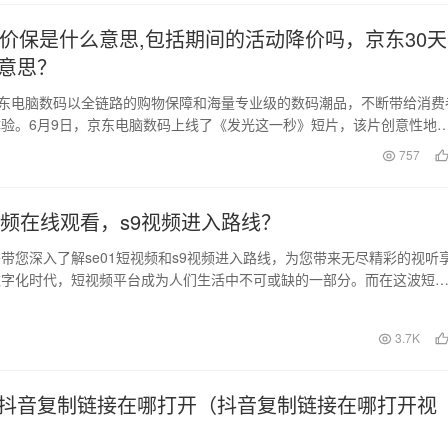
天价保是什么意思,包括期间的活动降价吗，京东30天
意思？
京东电脑数码以全链路的购物保障和海量专业级的数码潮品，不断带给消费
验。6月9日，京东电脑数码上线了《发光这一秒》短片，该片创意性地
脑数码用心打…
日
757
短视频在线观看，s9视频进入路线？
带您深入了解se01短视频和s9视频进入路线，为您带来无尽精彩的视听
数字化时代，短视频平台成为人们生活中不可或缺的一部分。而在这波短
01短视…
日
3.7K
抖音复制链接在哪打开（抖音复制链接在哪打开视