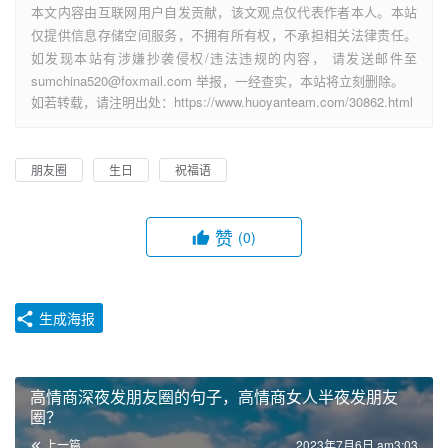
本文内容由互联网用户自发贡献，该文观点仅代表作者本人。本站
仅提供信息存储空间服务，不拥有所有权，不承担相关法律责任。
如发现本站有涉嫌抄袭侵权/违法违规的内容， 请发送邮件至
sumchina520@foxmail.com 举报，一经查实，本站将立刻删除。
如若转载，请注明出处：https://www.huoyanteam.com/30862.html
朋友圈
生日
祝福语
赞
(0)
生成海报
高情商深夜发朋友圈的句子，高情商女人半夜发朋友
圈？
上一篇
2023年7月6日 am3:03