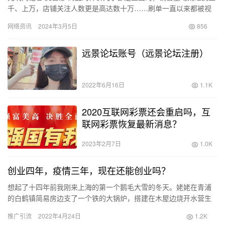
千、上万，店铺关注人数更是高达数十万……刷单一直以来都被视
为电子商务发展过程中的一大难题。尽管政府和电商平台纷纷出台
网络资讯
2024年3月5日
856
相…
远景论坛账号（远景论坛注册）
2022年6月16日
1.1K
2020互联网彩票还会重启吗，互
联网彩票恢复最新消息？
2023年2月7日
1.0K
创业四年，疫情三年，现在还能创业吗？
想起了十四年前我刚来上海的第一个鹅毛大雪的冬天。姥姥在青浦
的白鹤镇简易房边支了一个铁的大锅炉，搭建在木屋边烧开水营生
的时候。那个时候一个开水瓶的开水好像是1毛钱起步，打一大桶洗
推广引流
2022年4月24日
1.2K
澡好…