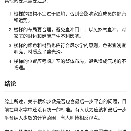
其他的要点需要注意：
楼梯的结构不宜过于陡峭，否则会影响家庭成员的健康
和运势。
楼梯的布局要合理，避免直冲门口，以免煞气直冲，对
家庭的财运和健康产生不利影响。
楼梯的颜色和材质也应符合风水学的原则，色彩宜浅宜
明亮，材质应平整光滑。
楼梯的位置应考虑居室的整体布局，避免造成气场的不
畅通。
结论
综上所述，关于楼梯步数是否包含最后一步平台的问题，目
前在风水学中还没有统一的标准。有人认为应该将最后一步
平台纳入步数的计算范围，有人则持相反观点。