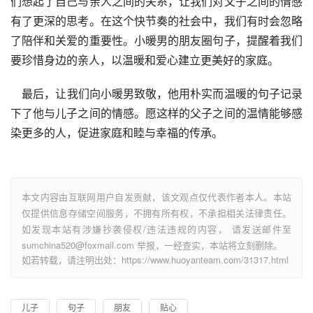
们想起了自己与亲人之间的关系，让我们对父子之间的情感
有了更深的思考。在这个快节奏的社会中，我们有时会忽略
了陪伴和关爱的重要性。小暖男的朋友圈句子，提醒着我们
要珍惜身边的亲人，以温暖和爱心建立更美好的家庭。
    最后，让我们向小暖男致敬，他用朴实而温暖的句子记录
下了他与儿子之间的情感。愿这样的父子之间的温情能够感
染更多的人，促进家庭和睦与幸福的传承。
本文内容由互联网用户自发贡献，该文观点仅代表作者本人。本站
仅提供信息存储空间服务，不拥有所有权，不承担相关法律责任。
如发现本站有涉嫌抄袭侵权/违法违规的内容， 请发送邮件至
sumchina520@foxmail.com 举报，一经查实，本站将立刻删除。
如若转载，请注明出处：https://www.huoyanteam.com/31317.html
儿子
句子
朋友
贴心