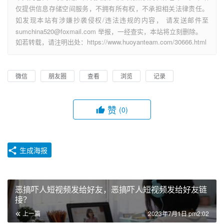
仅提供信息存储空间服务，不拥有所有权，不承担相关法律责任。
如发现本站有涉嫌抄袭侵权/违法违规的内容， 请发送邮件至
sumchina520@foxmail.com 举报，一经查实，本站将立刻删除。
如若转载，请注明出处：https://www.huoyanteam.com/30666.html
微信
朋友圈
查看
浏览
记录
赞
(0)
生成海报
恶搞吓人短视频发给好友，恶搞吓人短视频发给好友链
接？
上一篇
2023年7月1日 pm2:02