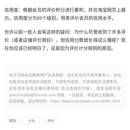
信用度：根据会员的评价积分进行累积，并在淘宝网页上展
示。信用度分为20个级别，用来评价会员的信用水平。
也许以前一些人会有这样的疑问：为什么尽管收到了许多评
价（或者店铺评价很好），但信用分数增长得这么慢呢？现
在你应该已经明白了，这是因为评价计分规则的原因。
本文内容由互联网用户自发贡献，该文观点仅代表作者本人。本站
仅提供信息存储空间服务，不拥有所有权，不承担相关法律责任。
如发现本站有涉嫌抄袭侵权/违法违规的内容， 请发送邮件至
sumchina520@foxmail.com 举报，一经查实，本站将立刻删除。
如若转载，请注明出处：https://www.huoyanteam.com/32961.html
规则
计分
评价