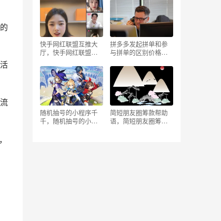
对一收费价格）
的
快手网红联盟互推大
拼多多发起拼单和参
厅，快手网红联盟互
与拼单的区别价格，
推大厅网址？
拼多多参与拼单和发
活
起拼单有什么区别价
格？
流
随机抽号的小程序千
简短朋友圈筹款帮助
千，随机抽号的小程
语，简短朋友圈筹款
序w？
帮助语亲人？
，