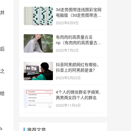
3d走势图带连线图彩宝网
并
电脑版（3d走势图带连线
图彩宝网手机版）
2022年6月9日
有肉肉的高质量古言
np（有肉肉的高质量古言
np推荐）
后
2022年7月2日
抖音阿黑颜网红有哪些，
抖音上的阿黑颜是谁？
之
2023年5月23日
4个人的微信群名字搞笑,
给
两男两女四个人的群名
2020年11月4日
户
推荐文章