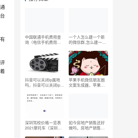
通
台
中国联通手机费用查
一个人怎么建一个新
有
询（电信手机费用查
的微信群,怎么建一个
询）
新的微信群
评
着
抖音可以关闭ip属地
苹果手机微信朋友圈
吗，抖音可以关闭ip属
文案生成器，苹果手
地吗苹果？
机微信朋友圈怎么发
文案？
深圳驾校价格一览表
如今房地产销售还好
2021摩托车（深圳驾
做吗，房地产销售真
校价格一览表2021一
的那么难做吗？