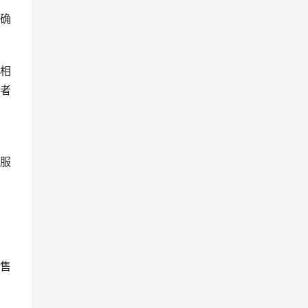
确
相
者
服
售