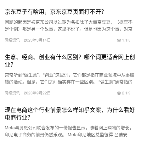
京东豆子有啥用，京东京豆页面打不开？
问题的起因是被京东公司以过期为名扣除了大量京豆豆，（据查不
是个例）那是另一个故事，这里不说了。但是也因为这个事，对京
豆的运营产生了兴趣，多次询问京东公司，一个多月时间始终不予
网络资讯
2023年3月14日
1.1K
解答，…
生意、经商、创业有什么区别？哪个词更适合网上创
业？
常常听到“做生意”、“创业”这些词，它们都是指在商业领域中从事赚
钱的活动。但是，它们之间确实存在一些区别。 “做生意”通常指的
是在已有的商业模式下进行交易或销售，以获得利润。这种活…
网络资讯
2023年9月22日
2.1K
现在电商这个行业前景怎么样知乎文案，为什么看好
电商行业？
Meta与贝恩公司联合发布的一份报告显示，随着网上购物的增长，
印尼电子商务的前景仍然乐观。 Meta印尼地区总监彼得·吕迪安