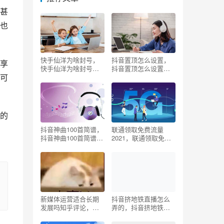
甚
也
快手仙洋为啥封号，
抖音置顶怎么设置，
享
快手仙洋为啥封号
抖音置顶怎么设置视
可
了？
频？
的
抖音神曲100首简谱，
联通领取免费流量
抖音神曲100首简谱
2021，联通领取免费
2022？
流量20g？
新媒体运营适合长期
抖音挤地铁直播怎么
发展吗知乎评论，新
弄的，抖音挤地铁直
媒体运营容易吗？
播怎么弄的啊？