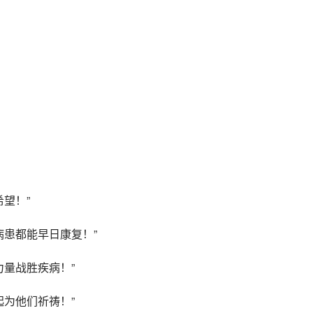
希望！”
病患都能早日康复！”
力量战胜疾病！”
起为他们祈祷！”