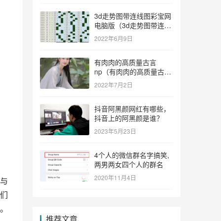
3d走势图带连线图彩宝网
电脑版（3d走势图带连线
图彩宝网手机版）
2022年6月9日
有肉肉的高质量古言
np（有肉肉的高质量古言
np推荐）
2022年7月2日
抖音阿黑颜网红有哪些，
抖音上的阿黑颜是谁？
2023年5月23日
4个人的微信群名字搞笑,
两男两女四个人的群名
2020年11月4日
与
们
。
推荐文章