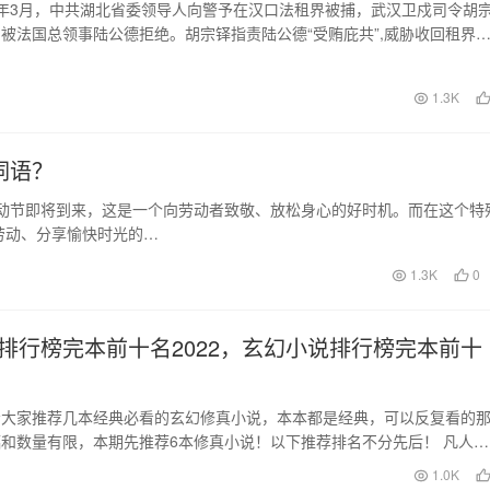
28年3月，中共湖北省委领导人向警予在汉口法租界被捕，武汉卫戍司令胡
被法国总领事陆公德拒绝。胡宗铎指责陆公德“受贿庇共”,威胁收回租界
案升级为…
1.3K
词语？
劳动节即将到来，这是一个向劳动者致敬、放松身心的好时机。而在这个特
劳动、分享愉快时光的…
1.3K
0
排行榜完本前十名2022，玄幻小说排行榜完本前十
给大家推荐几本经典必看的玄幻修真小说，本本都是经典，可以反复看的
和数量有限，本期先推荐6本修真小说！以下推荐排名不分先后！ 凡人修
修仙传 作者：…
日
1.0K