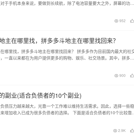
。对于手机本身来说，要做到长续航，除了电池容量要大之外，屏幕的功
功耗以及系统的优化等…
952
地主在哪里找，拼多多斗地主在哪里找回来？
在哪里找，拼多多斗地主在哪里找回来？ 拼多多作为目前国内最大的社
一，一直以来都在为用户提供更多的购物、娱乐、社交场景。其中，拼多
一项备受欢迎的娱…
日
900
的副业(适合负债者的10个副业)
的负债压力越来越大，光靠一个工作难以维持生活需求。因此，选择一些
来增加收入已成为很多负债者的选择。 下面是适合负债者的10个比较靠
以帮助他们增加…
2.9K