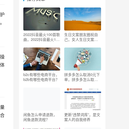
护
。
2022抖音最火100首歌
生日文案朋友圈祝自
曲，2022抖音最火100
己，女人生日文案朋
首歌曲在线播放？
友圈祝自己？
操
体
b2c有哪些电商平台，
拼多多怎么取消0元下
b2b有哪些电商平台？
单，拼多多怎么取消0
元下单,确认收货后付
款？
量
合
闲鱼怎么申请退款，
更新“违禁词库”，是文
闲鱼退款流程？
案人的自我修养