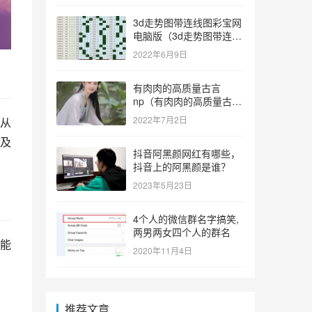
3d走势图带连线图彩宝网
电脑版（3d走势图带连线
图彩宝网手机版）
2022年6月9日
有肉肉的高质量古言
np（有肉肉的高质量古言
np推荐）
2022年7月2日
从
及
抖音阿黑颜网红有哪些，
抖音上的阿黑颜是谁？
2023年5月23日
4个人的微信群名字搞笑,
两男两女四个人的群名
能
2020年11月4日
推荐文章