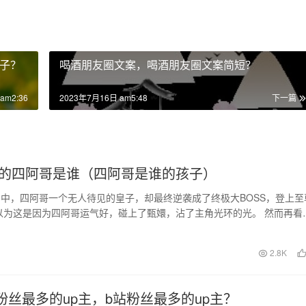
子？
喝酒朋友圈文案，喝酒朋友圈文案简短？
am2:36
2023年7月16日 am5:48
下一篇
的四阿哥是谁（四阿哥是谁的孩子）
中，四阿哥一个无人待见的皇子，却最终逆袭成了终极大BOSS，登上至
以为这是因为四阿哥运气好，碰上了甄嬛，沾了主角光环的光。 然而再看
，我却发现：…
日
2.8K
站粉丝最多的up主，b站粉丝最多的up主？