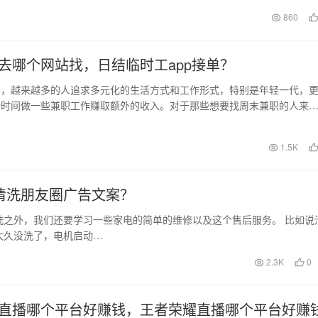
几种方法，帮助你…
860
去哪个网站找，日结临时工app接单？
会，越来越多的人追求多元化的生活方式和工作形式，特别是年轻一代，
余时间做一些兼职工作赚取额外的收入。对于那些想要找周末兼职的人来
您推荐以下几个网站和…
日
1.5K
清洗朋友圈广告文案？
洗之外，我们还要学习一些家电的简单的维修以及这个售后服务。 比如说
太久没洗了，电机启动…
2.3K
0
直播哪个平台好赚钱，王者荣耀直播哪个平台好赚