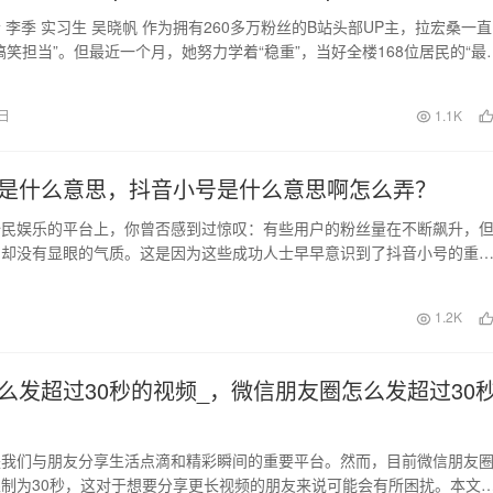
 李季 实习生 吴晓帆 作为拥有260多万粉丝的B站头部UP主，拉宏桑一直
搞笑担当”。但最近一个月，她努力学着“稳重”，当好全楼168位居民的“最
6日
1.1K
是什么意思，抖音小号是什么意思啊怎么弄？
全民娱乐的平台上，你曾否感到过惊叹：有些用户的粉丝量在不断飙升，
间却没有显眼的气质。这是因为这些成功人士早早意识到了抖音小号的重
时代的潮流迅速掌握…
日
1.2K
么发超过30秒的视频_，微信朋友圈怎么发超过30
是我们与朋友分享生活点滴和精彩瞬间的重要平台。然而，目前微信朋友
制为30秒，这对于想要分享更长视频的朋友来说可能会有所困扰。本文