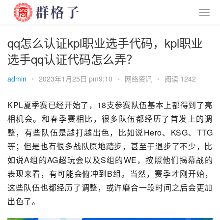
qq怎么认证kpl职业选手代码，kpl职业
选手qq认证代码怎么弄？
admin
•
2023年1月25日 pm9:10
•
网络资讯
•
阅读 1242
KPL夏季赛已经开始了，18支参赛队伍基本上都得到了亮
相机会。和春季赛相比，很多队伍都经历了首发上的调
整，有些队伍是越打越出色，比如说
Hero
、KSG、TTG
等；但是也有很多战队原地踏步，甚至于退步了不少，比
如说A组的AG超玩会以及S组的
WE
，按照他们揭幕战的
表现来看，有可能会俯冲到B组。当然，赛季才刚开始，
这些队伍也都经历了调整，或许磨合一段时间之后会更加
出色了。