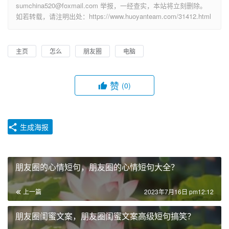
sumchina520@foxmail.com 举报，一经查实，本站将立刻删除。
如若转载，请注明出处：https://www.huoyanteam.com/31412.html
主页
怎么
朋友圈
电脑
赞
(0)
生成海报
朋友圈的心情短句，朋友圈的心情短句大全？
上一篇
2023年7月16日 pm12:12
朋友圈闺蜜文案，朋友圈闺蜜文案高级短句搞笑？