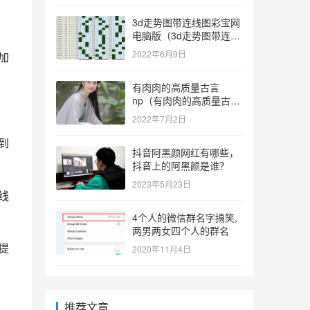
3d走势图带连线图彩宝网
电脑版（3d走势图带连线
图彩宝网手机版）
2022年6月9日
加
有肉肉的高质量古言
np（有肉肉的高质量古言
np推荐）
2022年7月2日
到
抖音阿黑颜网红有哪些，
抖音上的阿黑颜是谁？
2023年5月23日
线
4个人的微信群名字搞笑,
两男两女四个人的群名
提
2020年11月4日
推荐文章