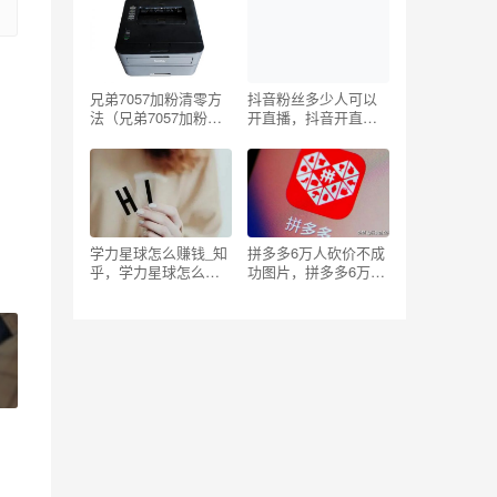
兄弟7057加粉清零方
抖音粉丝多少人可以
法（兄弟7057加粉清
开直播，抖音开直播
零 00）
粉丝数量？
学力星球怎么赚钱_知
拼多多6万人砍价不成
乎，学力星球怎么赚
功图片，拼多多6万人
钱_知乎推荐？
砍价不成功图片下
载？