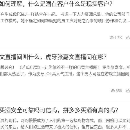
如何理解，什么是潜在客户什么是现实客户？
客户生成像PB&J一样结合在一起。 考虑一下人力资源总监，他的公司部门
家工作模式。她不确定如何帮助她的员工应对随之而来的项目协作和会议
因此…
日
1.7K
文直播间叫什么，虎牙张嘉文直播间在哪？
版必究！ 《苦瓜电竞》–让你体验不一样的电竞主播圈！ 提到张嘉文，
家们都太熟悉了，作为虎牙LOL高人气主播，这个男人可是在游戏主播圈闯
日
856
买酒安全可靠吗可信吗，拼多多买酒有真的吗？
发展的现代，网购慢慢成为了人们的第一选择购物方式，而且网购可以买
要买的东西，给人们的生活带来了极大的便利，但有些东西，很多人并不