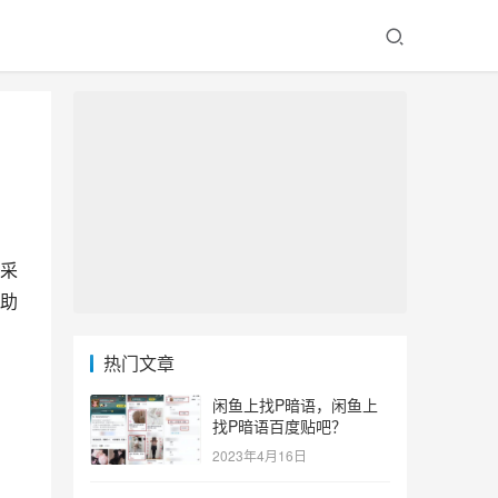
采
助
热门文章
闲鱼上找P暗语，闲鱼上
找P暗语百度贴吧？
2023年4月16日