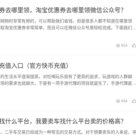
券去哪里领，淘宝优惠券去哪里领微信公众号？
是网购时非常有用的，可以帮助我们省钱，但是很多人都不知道在哪里领
领取淘宝优惠券非常简单，而且可以在微信公众号里轻松完成。下面我们
公众号里怎么领取淘宝…
日
954
充值入口（官方快币充值）
们的生活水平逐渐提高，对吃喝玩乐就有了更高的追求，玩游戏的人群越
市场的需求也就越大，于是有一项手游代理的项目就诞生了，手游代理是
创业优势的。一是行业…
日
994
找什么平台，我要卖车找什么平台卖的价格高？
代，二手车交易已经成为一种常见的交易方式。对于想要卖车的人来说，