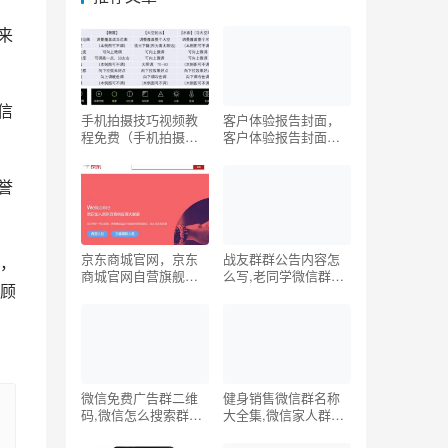
来
信
手机拍摄技巧视频教
客户体验报告封面，
程免费（手机拍摄技
客户体验报告封面图
巧视频教程ppt）
片？
誉
京东商城官网，京东
战友群群公告内容怎
，
商城官网自营旗舰
么写,老同学微信群名
顾
店？
称大全
微信免费广告群二维
健身销售微信群名称
码,微信怎么搜索群号
大全集,微信家人群名
加入
称大全霸气