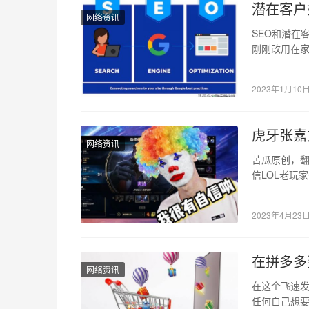
潜在客户
网络资讯
SEO和潜在
刚刚改用在
式的变化。
2023年1月10
虎牙张嘉
网络资讯
苦瓜原创，翻
信LOL老玩
7年多…
2023年4月23
在拼多多
网络资讯
在这个飞速
任何自己想