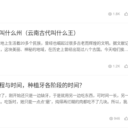
买。 主要是担心…
日
1.8K
叫什么州（云南古代叫什么王）
地上生活着20多个民族，曾经也崛起过很多古老而辉煌的文明。据文献
现，这块美丽、神秘的地域，在历史上曾经出现过八个古国。今天咱们挨
 古滇王国 这…
日
1.2K
程与时间，种植牙各阶段的时间？
2了，刚开始还只是一边缺牙，于是就用另一边吃东西，可时间一长，另
。吃饭时，她只能一点点“磨”，炖得再烂糊的肉都吃不了几块。所以，我
一直在研究老…
946