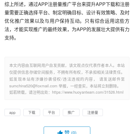
综上所述，通过APP注册量推广平台来提升APP下载和注册
量需要正确选择平台、制定明确目标、设计有效策略、及时
优化推广效果以及与用户保持互动。只有综合运用这些方
法，才能实现推广的最终效果，为APP的发展壮大提供有力
支持。
本文内容由互联网用户自发贡献，该文观点仅代表作者本人。本站
仅提供信息存储空间服务，不拥有所有权，不承担相关法律责任。
如发现本站有涉嫌抄袭侵权/违法违规的内容， 请发送邮件至
sumchina520@foxmail.com 举报，一经查实，本站将立刻删除。
如若转载，请注明出处：https://www.huoyanteam.com/31526.html
app
下载
平台
推广
注册量
赞
(0)