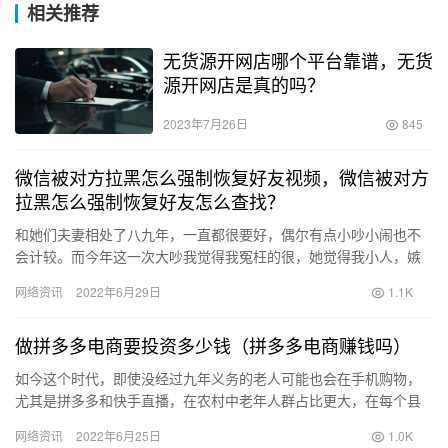
相关推荐
无货源开网店哪个平台靠谱，无货
源开网店是真的吗？
2023年7月26日
845
微信被对方拉黑怎么强制恢复好友视频，微信被对方
拉黑怎么强制恢复好友怎么查找？
和她们夫妻相处了八九年，一直都很要好，偶尔有点小吵小闹也不
会计较。而今年这一次大吵我觉得我冤枉的很，她觉得我小人，嫉
妒她，挖墙角，给大家讲讲分析分析： 四月的一个上午，有个以前
网络资讯
2022年6月29日
1.1K
的同…
做拼多多电商要投资多少钱（拼多多电商赚钱吗）
如今这个时代，即使没经过九年义务的老人可能也会在手机购物，
尤其是拼多多和快手直播，在农村中老年人群占比更大，在每个县
城甚至乡镇也有政府组织的电商培训，电商已经深入人心，但是现
网络资讯
2022年6月25日
1.0K
在再入…