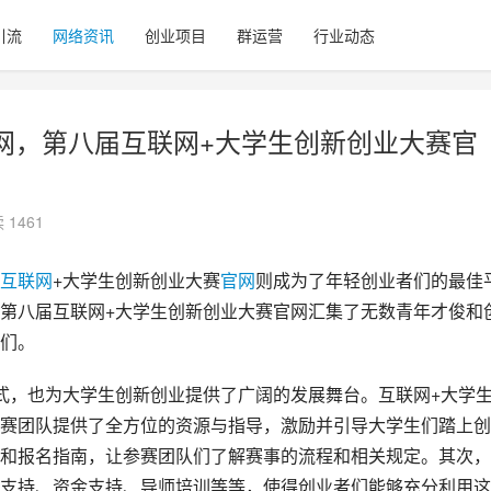
引流
网络资讯
创业项目
群运营
行业动态
网，第八届互联网+大学生创新创业大赛官
 1461
互联网
+大学生创新创业大赛
官网
则成为了年轻创业者们的最佳
第八届互联网+大学生创新创业大赛官网汇集了无数青年才俊和
们。
式，也为大学生创新创业提供了广阔的发展舞台。互联网+大学
赛团队提供了全方位的资源与指导，激励并引导大学生们踏上创
和报名指南，让参赛团队们了解赛事的流程和相关规定。其次，
支持、资金支持、导师培训等等，使得创业者们能够充分利用这