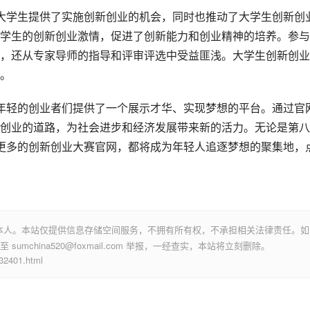
大学生提供了实施创新创业的机会，同时也推动了大学生创新创
学生的创新创业激情，促进了创新能力和创业精神的培养。参与
，还从专家导师的指导和评审评选中受益匪浅。大学生创新创业
。
年轻的创业者们提供了一个展示才华、实现梦想的平台。通过官
创业的道路，为社会进步和经济发展带来新的活力。无论是第八
更多的创新创业大赛官网，都将成为年轻人追逐梦想的聚集地，
本人。本站仅提供信息存储空间服务，不拥有所有权，不承担相关法律责任。如
mchina520@foxmail.com 举报，一经查实，本站将立刻删除。
401.html