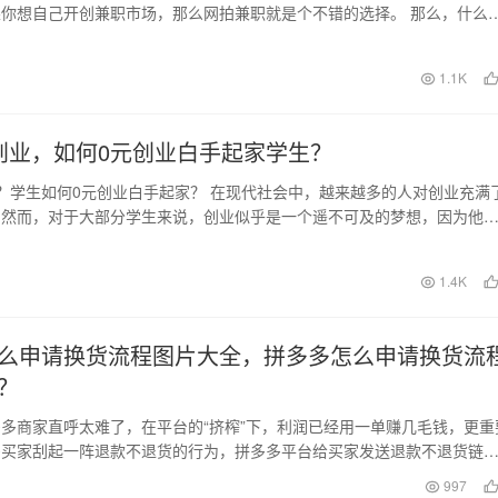
你想自己开创兼职市场，那么网拍兼职就是个不错的选择。 那么，什么
所谓网拍兼职，…
日
1.1K
创业，如何0元创业白手起家学生？
？学生如何0元创业白手起家？ 在现代社会中，越来越多的人对创业充满
。然而，对于大部分学生来说，创业似乎是一个遥不可及的梦想，因为他
资金和经验。但…
1.4K
么申请换货流程图片大全，拼多多怎么申请换货流
？
多商家直呼太难了，在平台的“挤榨”下，利润已经用一单赚几毛钱，更重
多买家刮起一阵退款不退货的行为，拼多多平台给买家发送退款不退货链
家点击同意，商家…
日
997