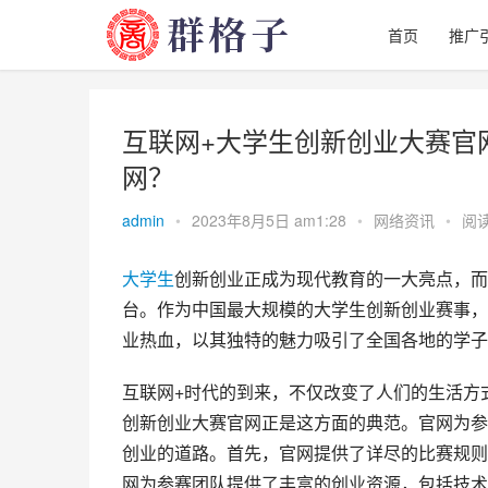
首页
推广
互联网+大学生创新创业大赛官
网？
admin
•
2023年8月5日 am1:28
•
网络资讯
•
阅读
大学生
创新创业正成为现代教育的一大亮点，而
台。作为中国最大规模的大学生创新创业赛事，
业热血，以其独特的魅力吸引了全国各地的学子
互联网+时代的到来，不仅改变了人们的生活方
创新创业大赛官网正是这方面的典范。官网为参
创业的道路。首先，官网提供了详尽的比赛规则
网为参赛团队提供了丰富的创业资源，包括技术