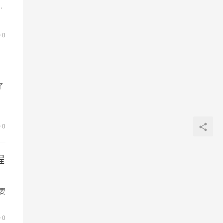
是
0
了
们
0
程
要
0