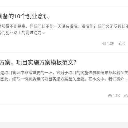
备的10个创业意识
远都得不到投资，但我们却不能一天没有激情。激情能让我们义无反顾却
我们创业路上的前进动力…
1.2K
0
方案，项目实施方案模板范文？
案是项目管理中非常重要的一环，它对于项目的实施进展和结果都起着至
。因此，编写一份高质量的项目实施方案至关重要。在本文中，我们将介
份高质量的项目实施…
日
1.5K