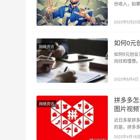
份收入，如果
网拍兼职？ 
2023年5月20
如何0元
网络资讯
如何0元创业
向往和憧憬
缺少足够的
2023年8月4日
拼多多怎
网络资讯
图片视频
近日多家拼多
的是，拼多
接。只有买
2023年4月18