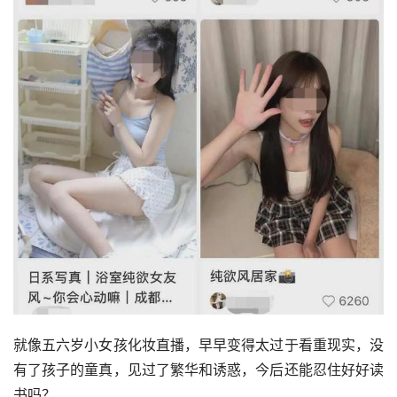
就像五六岁小女孩化妆直播，早早变得太过于看重现实，没
有了孩子的童真，见过了繁华和诱惑，今后还能忍住好好读
书吗？