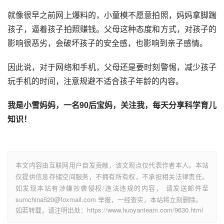
就像很早之前网上爆料的，小童模不愿意拍照，妈妈拿脚踹
孩子，逼着孩子拍照赚钱。父母这种态度和方式，对孩子的
影响很恶劣，会破坏孩子的安全感，也影响到亲子感情。
因此说，对于网络和手机，父母还是要时刻警惕，减少孩子
玩手机的时间，注意规避不适合孩子年龄的内容。
我是小雪妈妈，一名90后宝妈，关注我，每天分享科学育儿
知识！
本文内容由互联网用户自发贡献，该文观点仅代表作者本人。本站
仅提供信息存储空间服务，不拥有所有权，不承担相关法律责任。
如发现本站有涉嫌抄袭侵权/违法违规的内容， 请发送邮件至
sumchina520@foxmail.com 举报，一经查实，本站将立刻删除。
如若转载，请注明出处：https://www.huoyanteam.com/9630.html