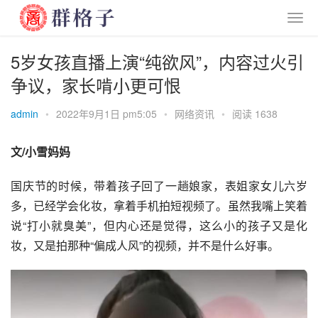
5岁女孩直播上演“纯欲风”，内容过火引
争议，家长啃小更可恨
admin
•
2022年9月1日 pm5:05
•
网络资讯
•
阅读 1638
文/小雪妈妈
国庆节的时候，带着孩子回了一趟娘家，表姐家女儿六岁
多，已经学会化妆，拿着手机拍短视频了。虽然我嘴上笑着
说“打小就臭美”，但内心还是觉得，这么小的孩子又是化
妆，又是拍那种“偏成人风”的视频，并不是什么好事。