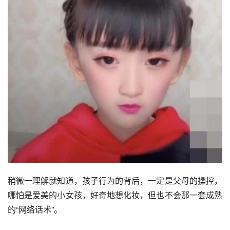
稍微一理解就知道，孩子行为的背后，一定是父母的操控，
哪怕是爱美的小女孩，好奇地想化妆，但也不会那一套成熟
的“网络话术”。