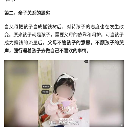
第二，亲子关系的恶劣
当父母把孩子当成摇钱树后，对待孩子的态度也在发生改
变。原来孩子就是孩子，需要父母的依靠和呵护。可当孩子
成为赚钱的流量后，
父母不管孩子的意愿，不顾孩子的哭
声，强行逼着孩子去做自己不喜欢的事情。