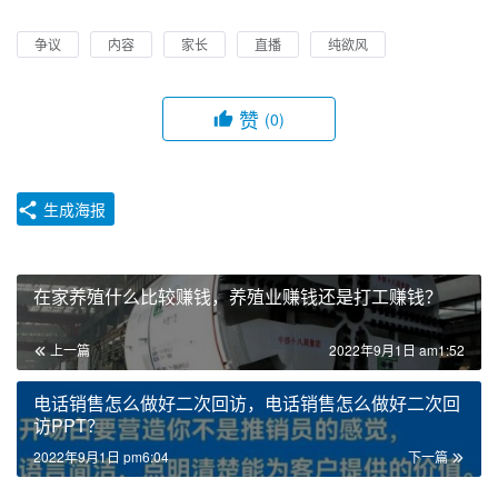
争议
内容
家长
直播
纯欲风
赞
(0)
生成海报
在家养殖什么比较赚钱，养殖业赚钱还是打工赚钱？
上一篇
2022年9月1日 am1:52
电话销售怎么做好二次回访，电话销售怎么做好二次回
访PPT？
2022年9月1日 pm6:04
下一篇