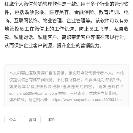
红鹰个人微信营销管理软件是一款适用于多个行业的管理软
件，包括婚纱影楼、医疗美容、金融保险、教育培训、电
商、互联网装饰、物业管理、企业管理等。该软件可以有效
地管控员工在微信上的工作轨迹，防止员工飞单、私自收
款、私删对话、私删客户、离职带走客户等潜在违规行为，
从而保护企业客户资源，提升企业的营销能力。
本文内容由互联网用户自发贡献，该文观点仅代表作者本人。本站
仅提供信息存储空间服务，不拥有所有权，不承担相关法律责任。
如发现本站有涉嫌抄袭侵权/违法违规的内容， 请发送邮件至
sumchina520@foxmail.com 举报，一经查实，本站将立刻删除。
如若转载，请注明出处：https://www.huoyanteam.com/33293.html
公众
营销
软件