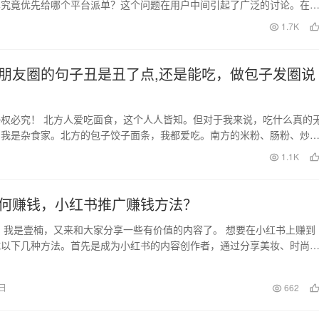
车究竟优先给哪个平台派单？这个问题在用户中间引起了广泛的讨论。在
将深入探讨高德打车…
日
1.7K
朋友圈的句子丑是丑了点,还是能吃，做包子发圈说
权必究！ 北方人爱吃面食，这个人人皆知。但对于我来说，吃什么真的
为我是杂食家。北方的包子饺子面条，我都爱吃。南方的米粉、肠粉、炒
、水晶饺子、米饭、…
日
1.1K
何赚钱，小红书推广赚钱方法？
 我是壹楠，又来和大家分享一些有价值的内容了。 想要在小红书上赚到
试以下几种方法。首先是成为小红书的内容创作者，通过分享美妆、时尚
的内容来吸引粉丝…
0日
662