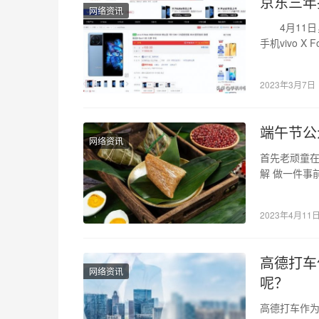
京东三年
网络资讯
4月11日，v
手机vivo X F
2023年3月7日
端午节公
网络资讯
首先老顽童在
解 做一件事
地调动起来。
2023年4月11
高德打车
网络资讯
呢？
高德打车作