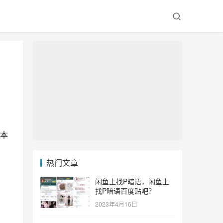
？
本
热门文章
闲鱼上找P暗语，闲鱼上
找P暗语百度贴吧？
2023年4月16日