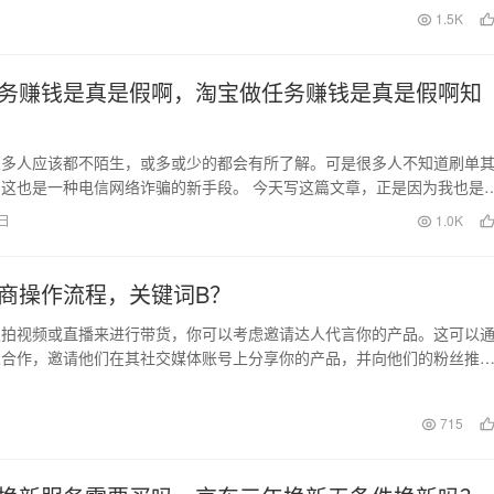
挡住画面，影响观感…
日
1.5K
务赚钱是真是假啊，淘宝做任务赚钱是真是假啊知
很多人应该都不陌生，或多或少的都会有所了解。可是很多人不知道刷单
这也是一种电信网络诈骗的新手段。 今天写这篇文章，正是因为我也是
害者，所以对刷单…
0日
1.0K
商操作流程，关键词B？
望拍视频或直播来进行带货，你可以考虑邀请达人代言你的产品。这可以
人合作，邀请他们在其社交媒体账号上分享你的产品，并向他们的粉丝推
言可以提高产品的知名…
日
715