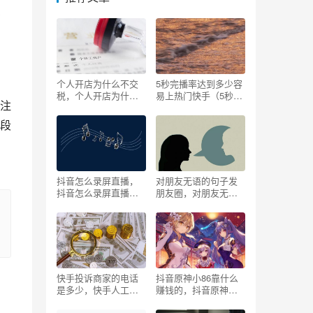
商
个人开店为什么不交
5秒完播率达到多少容
税，个人开店为什么
易上热门快手（5秒完
注
不交税有人查吗-？
播率达到多少会被推
荐）
段
抖音怎么录屏直播，
对朋友无语的句子发
抖音怎么录屏直播视
朋友圈，对朋友无语
频？
的句子发朋友圈图
片？
快手投诉商家的电话
抖音原神小86靠什么
是多少，快手人工服
赚钱的，抖音原神小
务电话10015电话号码
86靠什么赚钱的视