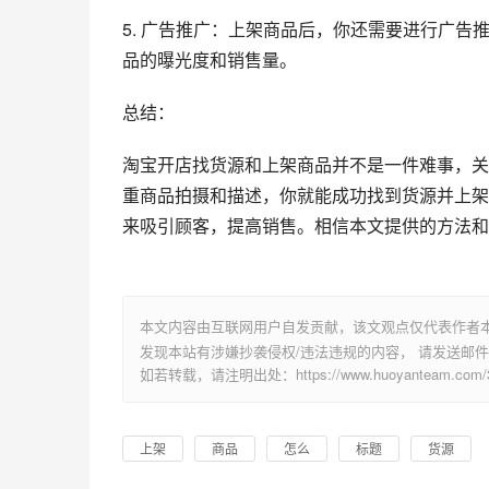
5. 广告推广：上架商品后，你还需要进行广
品的曝光度和销售量。
总结：
淘宝开店找货源和上架商品并不是一件难事，关
重商品拍摄和描述，你就能成功找到货源并上架
来吸引顾客，提高销售。相信本文提供的方法和
本文内容由互联网用户自发贡献，该文观点仅代表作者
发现本站有涉嫌抄袭侵权/违法违规的内容， 请发送邮件至 su
如若转载，请注明出处：https://www.huoyanteam.com/32
上架
商品
怎么
标题
货源