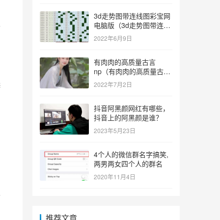
3d走势图带连线图彩宝网
生
电脑版（3d走势图带连线
图彩宝网手机版）
2022年6月9日
有肉肉的高质量古言
np（有肉肉的高质量古言
np推荐）
选
2022年7月2日
抖音阿黑颜网红有哪些，
抖音上的阿黑颜是谁？
，
2023年5月23日
4个人的微信群名字搞笑,
两男两女四个人的群名
2020年11月4日
价
推荐文章