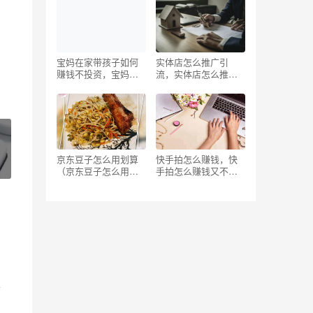
频？
宝妈在家带孩子如何
实体店怎么推广引
赚钱不投资，宝妈在
流，实体店怎么推广
家带孩子如何赚钱不
引流最好的方法？
投资自己？
京东豆子怎么用划算
快手拍怎么赚钱，快
（京东豆子怎么用
手拍怎么赚钱又不露
的）
脸？
音
常