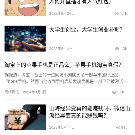
如何开直播才有人气红包）
2022年8月24日
1.1K
大学生创业，大学生创业补贴？
2023年8月4日
1.3K
淘宝上的苹果手机是正品么，苹果手机淘宝真假？
据报道，淘宝平台上的一位网友小刘购买了一部苹果国行正品
iPhone手机。然而当他收到手机后却发现手机是一部已经被激活一
年多的美版机，而且他找到店家要求索赔却毫无结果。因此小刘决
网络资讯
2024年3月6日
1.1K
定向…
山海经异变真的能赚钱吗，微信山
海经异变真的能赚钱吗？
2023年5月11日
845