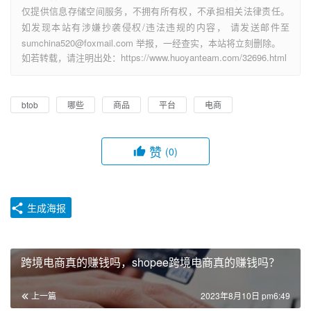
仅提供信息存储空间服务，不拥有所有权，不承担相关法律责任。
如发现本站有涉嫌抄袭侵权/违法违规的内容， 请发送邮件至
sumchina520@foxmail.com 举报，一经查实，本站将立刻删除。
如若转载，请注明出处：https://www.huoyanteam.com/32696.html
btob
哪些
商品
平台
电商
赞
(0)
生成海报
跨境电商真的赚钱吗，shopee跨境电商真的赚钱吗？
上一篇
2023年8月10日 pm6:49