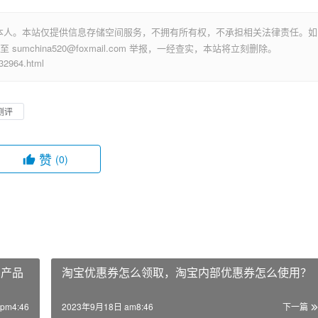
本人。本站仅提供信息存储空间服务，不拥有所有权，不承担相关法律责任。如
mchina520@foxmail.com 举报，一经查实，本站将立刻删除。
964.html
测评
赞
(0)
期产品
淘宝优惠券怎么领取，淘宝内部优惠券怎么使用？
pm4:46
2023年9月18日 am8:46
下一篇