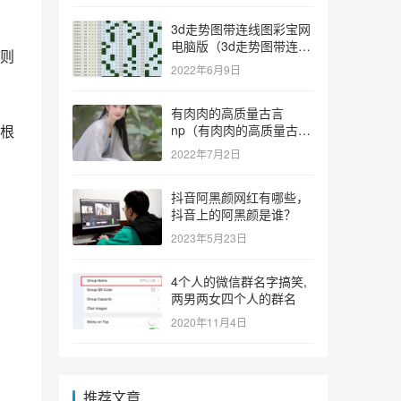
3d走势图带连线图彩宝网
电脑版（3d走势图带连线
则
图彩宝网手机版）
2022年6月9日
有肉肉的高质量古言
根
np（有肉肉的高质量古言
np推荐）
2022年7月2日
抖音阿黑颜网红有哪些，
抖音上的阿黑颜是谁？
2023年5月23日
4个人的微信群名字搞笑,
两男两女四个人的群名
2020年11月4日
推荐文章