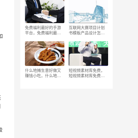
免费福利最好的手游
互联网大赛项目计划
平台，免费福利最好
书模板产品设计怎么
如
的手游平台有哪些？
写，互联网大赛项目
计划书模板网盘？
什么地摊生意好做又
短视频素材库免费，
赚钱小吃，什么地摊
短视频素材库免费下
生意好做又赚钱小吃
载？
好做？
还
利
较