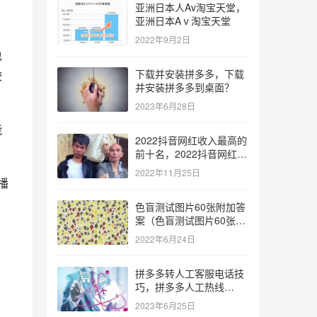
亚洲日本人Av淘宝天堂，
亚洲日本Aⅴ淘宝天堂
2022年9月2日
也
下载并安装拼多多，下载
较
并安装拼多多到桌面？
2023年6月28日
能
2022抖音网红收入最高的
前十名，2022抖音网红收
入最高的前十名有哪些？
2022年11月25日
播
色盲测试图片60张附加答
案（色盲测试图片60张复
杂）
，
2022年6月24日
拼多多转人工客服电话技
巧，拼多多人工热线
9541344？
2023年6月25日