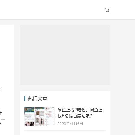
不
热门文章
闲鱼上找P暗语，闲鱼上
计
找P暗语百度贴吧？
厂
2023年4月16日