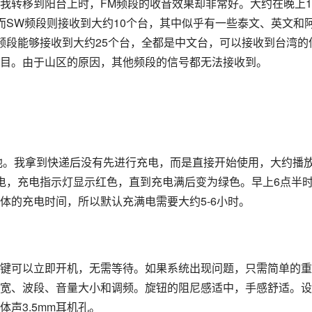
我转移到阳台上时，FM频段的收音效果却非常好。大约在晚上1
而SW频段则接收到大约10个台，其中似乎有一些泰文、英文和
M频段能够接收到大约25个台，全都是中文台，可以接收到台湾的
目。由于山区的原因，其他频段的信号都无法接收到。
电池。我拿到快递后没有先进行充电，而是直接开始使用，大约播
充电，充电指示灯显示红色，直到充电满后变为绿色。早上6点半
体的充电时间，所以默认充满电需要大约5-6小时。
键可以立即开机，无需等待。如果系统出现问题，只需简单的重
宽、波段、音量大小和调频。旋钮的阻尼感适中，手感舒适。设
声3.5mm耳机孔。