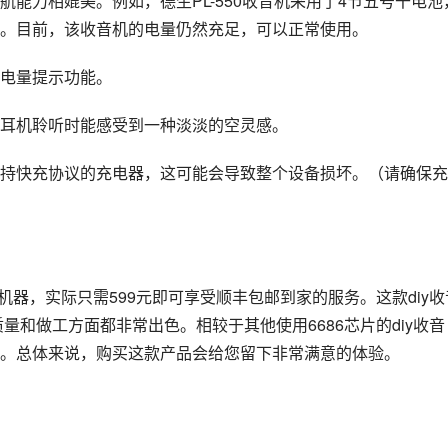
能力相媲美。例如，德生PL-550收音机采用了4节五号干电池
。目前，该收音机的电量仍然充足，可以正常使用。
入电量提示功能。
用耳机聆听时能感受到一种淡淡的空灵感。
持快充协议的充电器，这可能会导致整个设备损坏。（请确保充
机器，实际只需599元即可享受顺丰包邮到家的服务。这款diy收
量和做工方面都非常出色。相较于其他使用6686芯片的diy收音
。总体来说，购买这款产品会给您留下非常满意的体验。