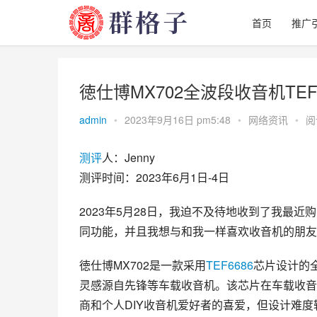
首页
推广
徳仕博MX702全波段收音机TEF
admin
•
2023年9月16日 pm5:48
•
网络资讯
•
阅
测评
人：Jenny
测评时间：2023年6月1日-4日
2023年5月28日，我迫不及待地收到了我最近
同功能，并且我想与和我一样喜欢收音机的朋友
徳仕博MX702是一款采用
TEF6686
芯片设计的
灵感源自先锋等车载收音机。该芯片在车载收音
商和个人DIY收音机爱好者的喜爱，但设计难度