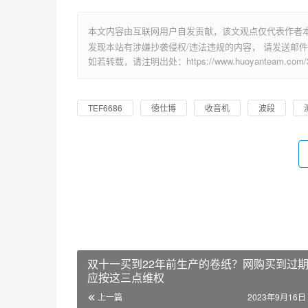
本文内容由互联网用户自发贡献，该文观点仅代表作者
发现本站有涉嫌抄袭侵权/违法违规的内容， 请发送邮件至 su
如若转载，请注明出处：https://www.huoyanteam.com/32
TEF6686
徳仕博
收音机
波段
双十一买到22年前生产的卷纸？网购买到过
应按这三点维权
上一篇
2023年9月16日 