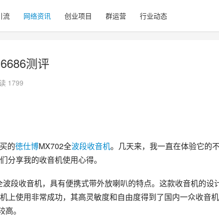
引流
网络资讯
创业项目
群运营
行业动态
6686测评
读 1799
购买的
徳仕博
MX702全
波段
收音机
。几天来，我一直在体验它的
们分享我的收音机使用心得。
全波段收音机，具有便携式带外放喇叭的特点。这款收音机的设
机上使用非常成功，其高灵敏度和自由度得到了国内一众收音机
较高。