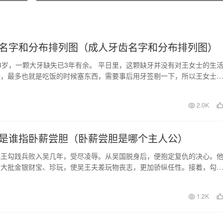
名字和分布排列图（成人牙齿名字和分布排列图）
3岁，一颗大牙缺失已3年有余。 平日里，这颗缺牙并没有对王女士的生
响，最多也就是吃饭的时候塞东西，需要事后用牙签剔一下，所以王女士
放在心上，更没…
日
2.0K
是谁指卧薪尝胆（卧薪尝胆是哪个主人公）
越王勾践兵败入吴几年，受尽凌辱。从吴国脱身后，便抱定复仇的决心。
献大批金银财宝、珍玩，使吴王夫差玩物丧志，更加骄纵任性。接着，勾
女，从中选出最为绝…
日
1.2K