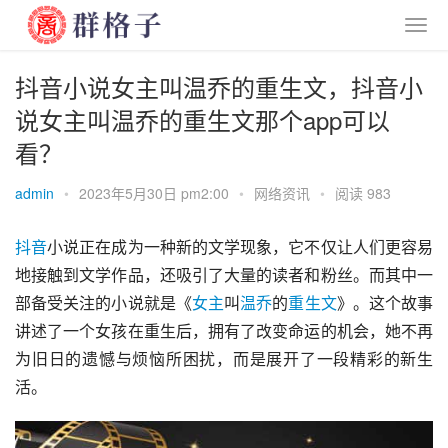
抖音小说女主叫温乔的重生文，抖音小
说女主叫温乔的重生文那个app可以
看？
admin
•
2023年5月30日 pm2:00
•
网络资讯
•
阅读 983
抖音
小说正在成为一种新的文学现象，它不仅让人们更容易
地接触到文学作品，还吸引了大量的读者和粉丝。而其中一
部备受关注的小说就是《
女主
叫
温乔
的
重生文
》。这个故事
讲述了一个女孩在重生后，拥有了改变命运的机会，她不再
为旧日的遗憾与烦恼所困扰，而是展开了一段精彩的新生
活。