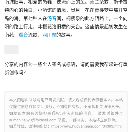
南城旧事，相爱的愚蠢，逆流而上的鱼。芙兰朵露，斯卡雷
特内心的独白，小酒馆的情境，贵月一花在青楼梦中离开空
岛的海。第七种人在
汤音
间，桐樱泉的此方陌路上，一个向
阳的路上行走，冰樱花洛旧楼的天台。这些情景起初发生在
南苑，
巡音
流歌，
羽川翼
的故事。
分享的内容为一些个人签名或标语，请问需要我帮您进行重
新创作吗？
本文内容由互联网用户自发贡献，该文观点仅代表作者本人。本站
仅提供信息存储空间服务，不拥有所有权，不承担相关法律责任。
如发现本站有涉嫌抄袭侵权/违法违规的内容， 请发送邮件至
sumchina520@foxmail.com 举报，一经查实，本站将立刻删除。
如若转载，请注明出处：https://www.huoyanteam.com/34393.html