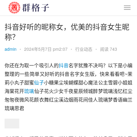
抖音好听的昵称女，优美的抖音女生昵
称？
admin
•
2024年5月7日 pm2:07
•
行业动态
•
阅读 743
你还在为取一个吸引人的
抖音
名字犹豫不决吗？以下是小编
整理的一些简单又好听的抖音名字女生版，快来看看吧~茉
莉小丸子甜蜜
仙子
小糖果尘埃蝴蝶甜心魔法公主雪碧小姐姐
海棠花开
琉璃
仙子花火少女千夜星辰倾城醉梦琉璃浅忆红尘
匆匆夜微风花颜衣舞红尘溪边烟雨花间佳人琉璃梦香语幽兰
琉璃思君