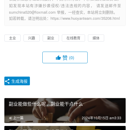
如发现本站有涉嫌抄袭侵权/违法违规的内容， 请发送邮件至
sumchina520@foxmail.com 举报，一经查实，本站将立刻删除。
如若转载，请注明出处：https://www.huoyanteam.com/35208.html
主业
兴趣
副业
在线教育
媒体
赞
(0)
生成海报
副业能做些什么呢，副业能干点什么
上一篇
2024年10月15日 am3:33