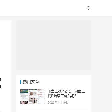
布
热门文章
1
闲鱼上找P暗语，闲鱼上
找P暗语百度贴吧？
2023年4月16日
，