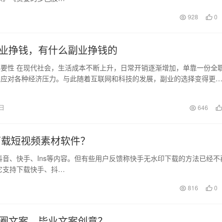
928
0
业挣钱，有什么副业挣钱的
要性 在现代社会，生活成本不断上升，日常开销逐渐增加，单靠一份全
以应对各种经济压力。与此随着互联网和科技的发展，副业的选择变得更
论你是全职工作者…
4日
646
下载短视频素材软件？
音、快手、Ins等内容。但有些用户反馈称快手无水印下载的方法已经不
它支持下载快手、抖…
816
0
圈文案，毕业文案创意？