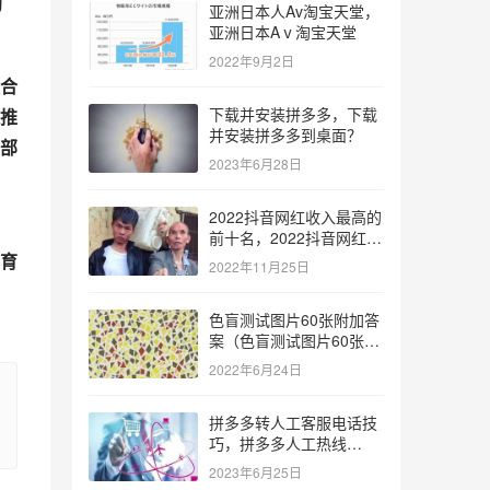
淘
亚洲日本人Av淘宝天堂，
亚洲日本Aⅴ淘宝天堂
2022年9月2日
合
下载并安装拼多多，下载
还推
并安装拼多多到桌面？
部
2023年6月28日
2022抖音网红收入最高的
前十名，2022抖音网红收
入最高的前十名有哪些？
培育
2022年11月25日
色盲测试图片60张附加答
案（色盲测试图片60张复
杂）
2022年6月24日
拼多多转人工客服电话技
巧，拼多多人工热线
9541344？
2023年6月25日