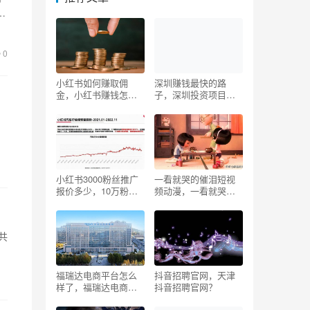
了
0
小红书如何赚取佣
深圳赚钱最快的路
金，小红书赚钱怎么
子，深圳投资项目推
赚钱
荐？
小红书3000粉丝推广
一看就哭的催泪短视
报价多少，10万粉丝
频动漫，一看就哭的
一个月可以赚多少
催泪短视频动漫版？
钱？
共
福瑞达电商平台怎么
抖音招聘官网，天津
样了，福瑞达电商平
抖音招聘官网？
台怎么样了啊？