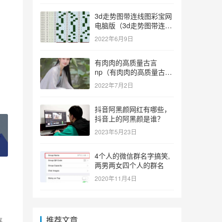
3d走势图带连线图彩宝网
电脑版（3d走势图带连线
图彩宝网手机版）
2022年6月9日
有肉肉的高质量古言
np（有肉肉的高质量古言
np推荐）
2022年7月2日
抖音阿黑颜网红有哪些，
抖音上的阿黑颜是谁？
2023年5月23日
4个人的微信群名字搞笑,
两男两女四个人的群名
2020年11月4日
推荐文章
存