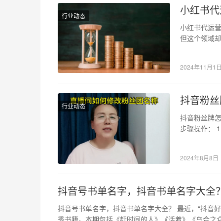
小红书代
行业动态
小红书代运
但这个领域
种常见坑骗
2024年11月1
抖音粉丝
行业动态
抖音粉丝牌怎
步骤操作： 
或管理界面
2024年8月8日
抖音号书单名字，抖音书单名字大全
抖音号书单名字，抖音书单名字大全？ 最近，“抖音
秀书籍。本期包括《赶时间的人》《活着》《乌合之