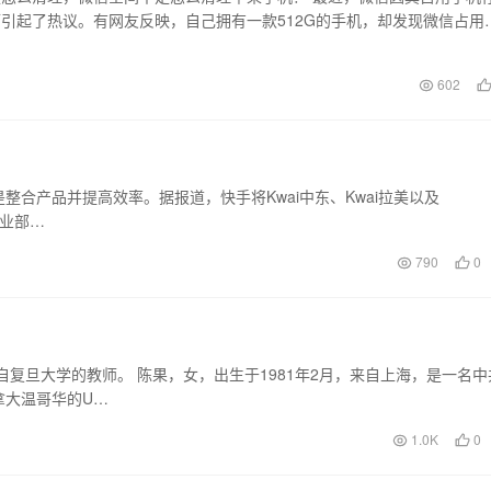
引起了热议。有网友反映，自己拥有一款512G的手机，却发现微信占用
储空间，随…
602
合产品并提高效率。据报道，快手将Kwai中东、Kwai拉美以及
事业部…
790
0
？
复旦大学的教师。 陈果，女，出生于1981年2月，来自上海，是一名中
拿大温哥华的U…
1.0K
0