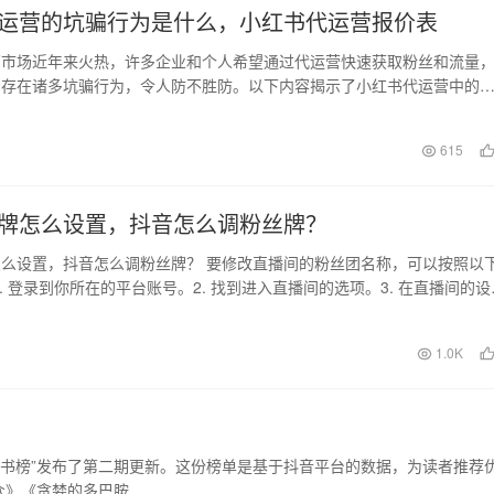
运营的坑骗行为是什么，小红书代运营报价表
营市场近年来火热，许多企业和个人希望通过代运营快速获取粉丝和流量
却存在诸多坑骗行为，令人防不胜防。以下内容揭示了小红书代运营中的
行为，帮助大家在选…
日
615
牌怎么设置，抖音怎么调粉丝牌？
么设置，抖音怎么调粉丝牌？ 要修改直播间的粉丝团名称，可以按照以
1. 登录到你所在的平台账号。2. 找到进入直播间的选项。3. 在直播间的设
中…
1.0K
？
好书榜”发布了第二期更新。这份榜单是基于抖音平台的数据，为读者推荐
众》《贪婪的多巴胺…