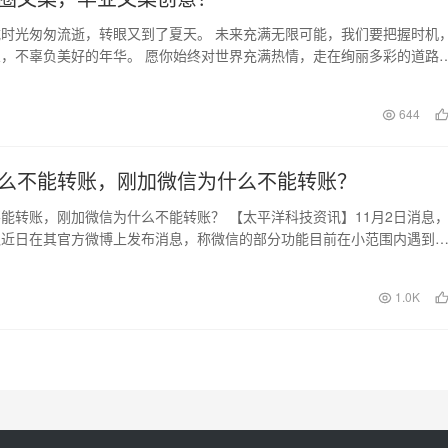
时光匆匆流逝，转眼又到了夏天。 未来充满无限可能，我们要把握时机
，不辜负美好的年华。 愿你始终对世界充满热情，走在绚丽多彩的道路
不断交融，继续不…
日
644
么不能转账，刚加微信为什么不能转账？
能转账，刚加微信为什么不能转账？ 【太平洋科技资讯】11月2日消息
队近日在其官方微博上发布消息，称微信的部分功能目前在小范围内遇到
师团队正积极进…
日
1.0K