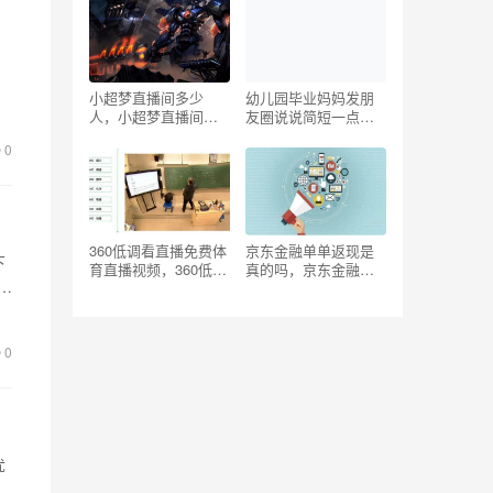
，
几
小超梦直播间多少
幼儿园毕业妈妈发朋
人，小超梦直播间的
友圈说说简短一点，
二转自律什么意思？
幼儿园毕业妈妈发朋
0
友圈说说简短精辟？
360低调看直播免费体
京东金融单单返现是
下
育直播视频，360低调
真的吗，京东金融单
置
看直播-酷玩直播足球-
单返现是真的吗安全
jrs无插件体育直播
吗？
吧？
0
优