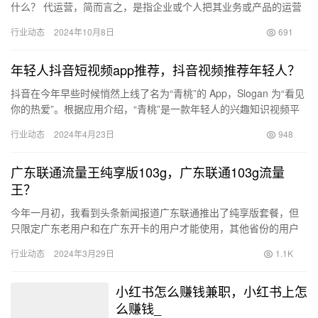
什么？ 代运营，简而言之，是指企业或个人把其业务或产品的运营
事务委托给专业的第三方团队或机构来负责管理和运营。这种模式
行业动态
2024年10月8日
691
涉…
年轻人抖音短视频app推荐，抖音视频推荐年轻人？
抖音在今年早些时候悄然上线了名为“青桃”的 App，Slogan 为“看见
你的热爱”。根据应用介绍，“青桃”是一款年轻人的兴趣知识视频平
台，由抖音官方出品的中长视频关联版本，整体风…
行业动态
2024年4月23日
948
广东联通流量王纯享版103g，广东联通103g流量
王？
今年一月初，我看到头条新闻报道广东联通推出了纯享版套餐，但
只限定广东老用户和在广东开卡的用户才能使用，其他省份的用户
询问后得知他们无法享用这一套餐，这让我非常气愤。 该套餐产品
行业动态
2024年3月29日
1.1K
资费…
小红书怎么赚钱兼职，小红书上怎
么赚钱_