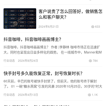
客户说贵了怎么回答好，做销售怎
么和客户聊天？
2024年6月21日
633
抖音咖啡，抖音咖啡画画博主？
抖音咖啡，抖音咖啡画画博主？ 作者 |李静林 咖啡市场正在迅速扩
大，同时也呈现出日益多样化的趋势。 在一线城市中，Manner和M
Stand成为了“精致白领”生活方式的代表。根据…
行业动态
2024年8月24日
784
快手封号多久能恢复正常，封号恢复时长？
60天前，辛巴的账号被快手封禁了，但前天，他的账号终于解封
了。 01 一碗“糖水燕窝”引发的风暴 2020年10月25日，30岁的“时大
漂亮”绝对没有想到，自己在直播间的几句虚假宣…
行业动态
2024年4月13日
1.1K