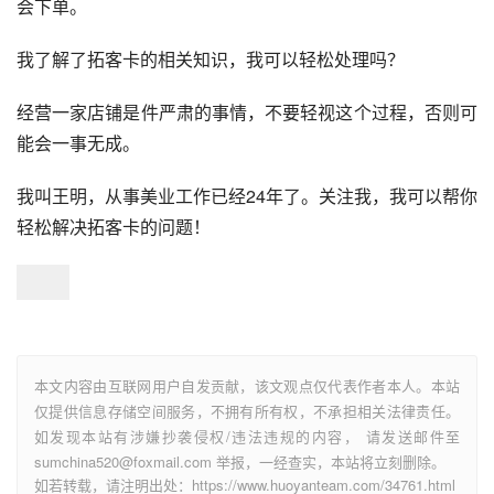
会下单。
我了解了拓客卡的相关知识，我可以轻松处理吗？
经营一家店铺是件严肃的事情，不要轻视这个过程，否则可
能会一事无成。
我叫王明，从事美业工作已经24年了。关注我，我可以帮你
轻松解决拓客卡的问题！
本文内容由互联网用户自发贡献，该文观点仅代表作者本人。本站
仅提供信息存储空间服务，不拥有所有权，不承担相关法律责任。
如发现本站有涉嫌抄袭侵权/违法违规的内容， 请发送邮件至
sumchina520@foxmail.com 举报，一经查实，本站将立刻删除。
如若转载，请注明出处：https://www.huoyanteam.com/34761.html