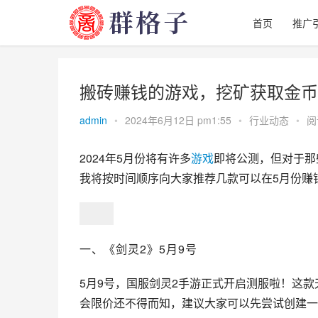
首页
推广
搬砖赚钱的游戏，挖矿获取金币
admin
•
2024年6月12日 pm1:55
•
行业动态
•
阅
2024年5月份将有许多
游戏
即将公测，但对于那
我将按时间顺序向大家推荐几款可以在5月份赚
一、《
剑灵2
》5月9号
5月9号，国服剑灵2手游正式开启测服啦！这
会限价还不得而知，建议大家可以先尝试创建一