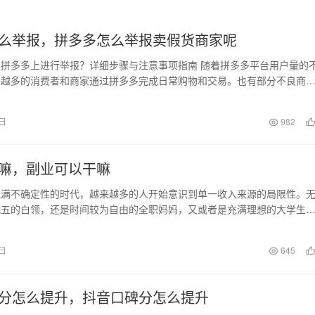
么举报，拼多多怎么举报卖假货商家呢
拼多多上进行举报？详细步骤与注意事项指南 随着拼多多平台用户量的
来越多的消费者和商家通过拼多多完成日常购物和交易。也有部分不良商
假宣传、售卖假冒…
1日
982
嘛，副业可以干嘛
充满不确定性的时代，越来越多的人开始意识到单一收入来源的局限性。
晚五的白领，还是时间较为自由的全职妈妈，又或者是充满理想的大学生
成为你改善生活质量…
5日
645
分怎么提升，抖音口碑分怎么提升