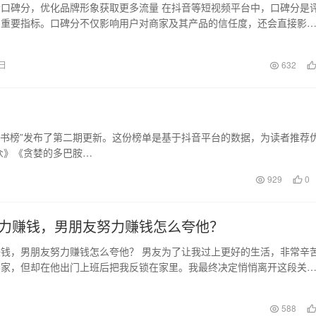
口碑分，优化品牌形象获取更多流量 在抖音等短视频平台中，口碑分是
的重要指标。口碑分不仅影响用户对商家及其产品的信任度，还会直接影
的权重。因此，提…
5日
632
？
好书榜”发布了第二期更新。这份榜单是基于抖音平台的数据，为读者推荐
众》《贪婪的多巴胺…
929
0
力赚钱，男朋友努力赚钱怎么夸他？
钱，男朋友努力赚钱怎么夸他？ 男友为了让我过上更好的生活，非常辛
养家，但却在他出门上班后把我反锁在家里。我最终决定悄悄离开这段关
朋友开始相处的时…
日
588