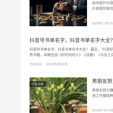
如何提升抖音
价商家形象
到内容推荐
2024年11月1
抖音号书单名字，抖音书单名字大全
抖音号书单名字，抖音书单名字大全？ 最近，“抖音
秀书籍。本期包括《赶时间的人》《活着》《乌合之
行业动态
2024年8月22日
男朋友努
行业动态
男朋友努力赚
地工作赚钱
系。 在和男
2024年7月14