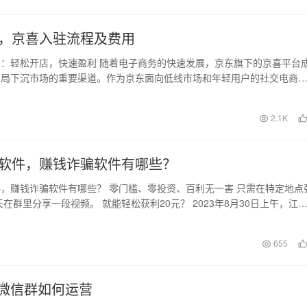
，京喜入驻流程及费用
：轻松开店，快速盈利 随着电子商务的快速发展，京东旗下的京喜平台
布局下沉市场的重要渠道。作为京东面向低线市场和年轻用户的社交电商
借其庞大的用户群…
日
2.1K
软件，赚钱诈骗软件有哪些？
，赚钱诈骗软件有哪些？ 零门槛、零投资、百利无一害 只需在特定地点
天在群里分享一段视频。 就能轻松获利20元？ 2023年8月30日上午，江
干…
日
655
微信群如何运营