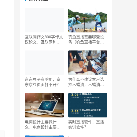
G
互联网作文800字作文
钓鱼直播需要哪些设
议论文，互联网利弊
备（钓鱼直播平台哪
议论文800字高中？
个最好）
京东豆子有啥用，京
为什么不建议客户选
东京豆页面打不开？
择木蜡油，木蜡油对
小孩有危害吗？
相
电商设计主要做什
实时直播软件，直播
么，电商设计主要做
实训软件？
什么薪资待遇怎样？