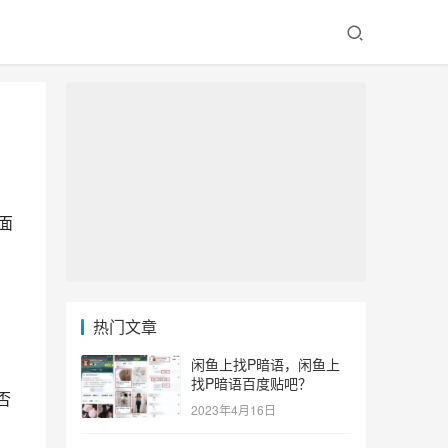
面
热门文章
闲鱼上找P暗语，闲鱼上
找P暗语百度贴吧？
否
2023年4月16日