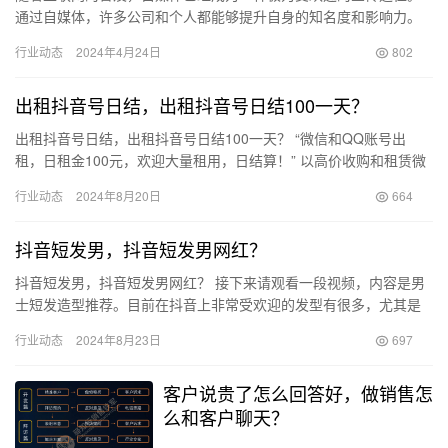
通过自媒体，许多公司和个人都能够提升自身的知名度和影响力。
然而，自媒体的宣传效果难以直接量化，这让很多人在选择宣传平
行业动态
2024年4月24日
802
台时感…
出租抖音号日结，出租抖音号日结100一天？
出租抖音号日结，出租抖音号日结100一天？ “微信和QQ账号出
租，日租金100元，欢迎大量租用，日结算！” 以高价收购和租赁微
信、QQ账号， 可用于点赞和投票，但不支持发送私信或分…
行业动态
2024年8月20日
664
抖音短发男，抖音短发男网红？
抖音短发男，抖音短发男网红？ 接下来请观看一段视频，内容是男
士短发造型推荐。目前在抖音上非常受欢迎的发型有很多，尤其是
前刺发型。请先观看视频：您可以通过点击视频左下角的链接，接
行业动态
2024年8月23日
697
着选…
客户说贵了怎么回答好，做销售怎
么和客户聊天？