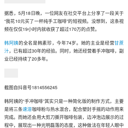
据悉，5月18日晚，一位网友在社交平台上分享了一段关于
“我花10元买了一杯纯手工咖啡”的短视频。没想到，这条视
频在仅仅19小时内就收获了超过170万的点赞。
韩阿姨
的全名是韩素珍，今年74岁。她的主业是经营
甘蔗
汁
，已有超过30年的经验。同时，她还经营着手冲咖啡，副
业已经持续了20多年。
截图自抖音号1814556245
韩阿姨的“手冲咖啡”其实只是一种简化版的制作方式，主要
是将三条
速溶
咖啡粉与热水混合，配合塑封手摇的动作用来
完成。而她还会用大剪刀撕开咖啡包装，边冲泡边展示的过
程中，展现出一种光明磊落的态度，这种做法在年轻人眼中