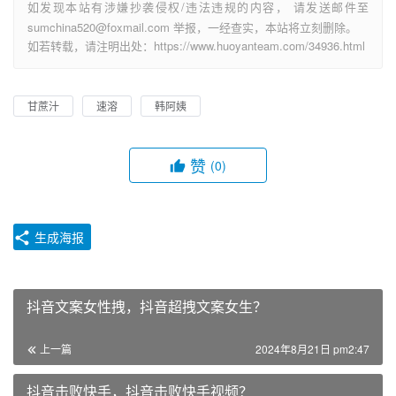
如发现本站有涉嫌抄袭侵权/违法违规的内容， 请发送邮件至
sumchina520@foxmail.com 举报，一经查实，本站将立刻删除。
如若转载，请注明出处：https://www.huoyanteam.com/34936.html
甘蔗汁
速溶
韩阿姨
赞
(0)
生成海报
抖音文案女性拽，抖音超拽文案女生？
上一篇
2024年8月21日 pm2:47
抖音击败快手，抖音击败快手视频？