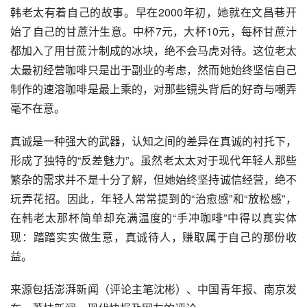
韩老太有着自己的故事。早在2000年初，她就在文昌巷开
始了自己的甘蔗汁生意。中杯7元，大杯10元，每杯甘蔗汁
都加入了用甘蔗汁制成的冰块，绝不会马虎对待。这位老太
太最初经营咖啡只是出于副业的考虑，然而她始终坚信自己
制作的速溶咖啡是最上乘的，对那些镜头背后的好奇与嘲弄
毫不在意。
真诚是一种强大的武器，认知之间的差异在真诚的衬托下，
形成了独特的“反差魅力”。虽然老太太对于现代年轻人那些
繁杂的需求并不是十分了解，但她始终坚持诚信经营，绝不
玩弄花招。因此，年轻人常常提到的“治愈感”和“放松感”，
在韩老太那杯简单却充满温度的“手冲咖啡”中得以真实体
现：踏踏实实做生意，真诚待人，赚取属于自己的那份收
益。
来源包括澎湃新闻（评论主笔沈彬）、中国青年报、南京发