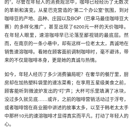
的”，尽管在年轻人的消费观念中，咖啡已经经历了无数次
的革新和演变。从星巴克营造的“第二个办公室”氛围，到对
咖啡豆的产地、品种、庄园以及BOP（巴拿马最佳咖啡豆大
赛）的多样化推广，甚至出现了6200元一杯的天价咖啡。
在年轻人眼里，速溶咖啡早已沦落至鄙视链的最底层。然
而，在南京的一条小巷中，却有这样一位老太太，真诚地在
销售速溶咖啡。看她在顾客面前调制咖啡时，毫不避讳，带
来的不仅是咖啡本身，更是她的真诚与热情。
如今，年轻人经历了多少消费骗局呢？在奢华的餐厅里，厨
房却在加热塑料袋里的速冻菜肴；在享用五星级美食之前，
顾客能听到微波炉发出的“叮”声；大杯可乐里填满了冰块，
没过多久就见底……或许，之前的咖啡营销活动过于浮夸，
或者咖啡馆在商业圈中讲述的故事太多，以至于韩老太太手
中那杯10元的速溶咖啡才显得真实而平凡，打动了年轻人的
心。