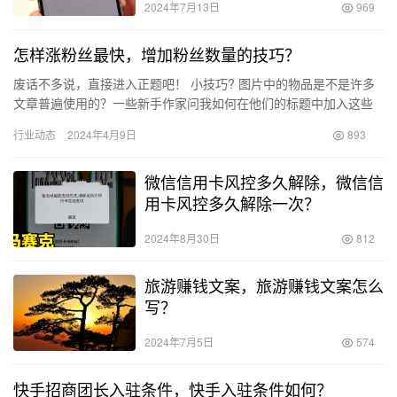
2024年7月13日
969
怎样涨粉丝最快，增加粉丝数量的技巧？
废话不多说，直接进入正题吧！ 小技巧? 图片中的物品是不是许多
文章普遍使用的？一些新手作家问我如何在他们的标题中加入这些
东西。 方法：“长按”，保存到“相册”，然后添加到“我的素材…
行业动态
2024年4月9日
893
微信信用卡风控多久解除，微信信
用卡风控多久解除一次？
2024年8月30日
812
旅游赚钱文案，旅游赚钱文案怎么
写？
2024年7月5日
574
快手招商团长入驻条件，快手入驻条件如何？