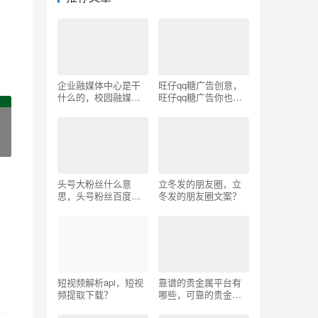
企业融媒体中心是干
旺仔qq糖广告创意，
什么的，校园融媒体
旺仔qq糖广告你也要
中心是干什么的？
来一颗吗？
头号大粉丝什么意
立冬发的朋友圈，立
思，头号粉丝百度百
冬发的朋友圈文案？
科？
短视频解析api，短视
靠谱的贵金属平台有
频提取下载？
哪些，可靠的贵金属
平台？