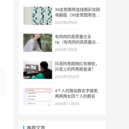
3d走势图带连线图彩宝网
电脑版（3d走势图带连线
图彩宝网手机版）
2022年6月9日
有肉肉的高质量古言
np（有肉肉的高质量古言
np推荐）
。
2022年7月2日
抖音阿黑颜网红有哪些，
抖音上的阿黑颜是谁？
2023年5月23日
4个人的微信群名字搞笑,
两男两女四个人的群名
2020年11月4日
推荐文章