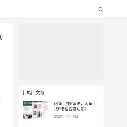
以
热门文章
微
闲鱼上找P暗语，闲鱼上
找P暗语百度贴吧？
2023年4月16日