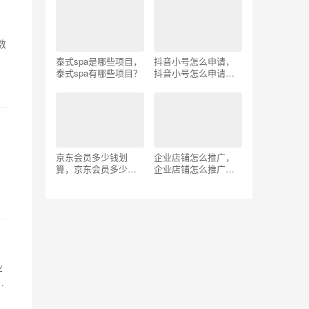
数
泰式spa是哪些项目，
抖音小号怎么申请，
泰式spa有哪些项目？
抖音小号怎么申请注
册？
京东会员多少钱划
企业店铺怎么推广，
算，京东会员多少
企业店铺怎么推广赚
钱？
钱？
业
A