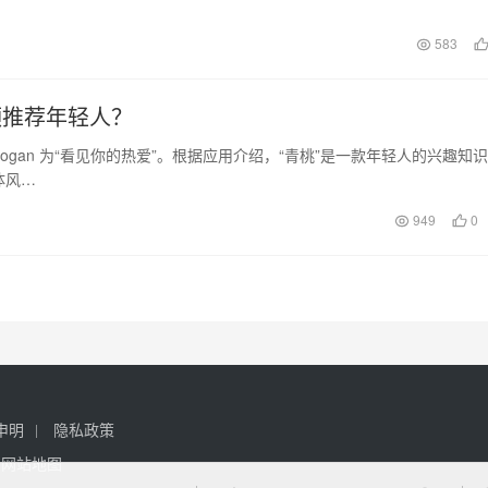
争激烈的行业中脱…
日
583
频推荐年轻人？
logan 为“看见你的热爱”。根据应用介绍，“青桃”是一款年轻人的兴趣知识
体风…
949
0
申明
隐私政策
网站地图