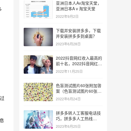
亚洲日本人Av淘宝天堂，
亚洲日本Aⅴ淘宝天堂
多
2022年9月2日
下载并安装拼多多，下载
并安装拼多多到桌面？
2023年6月28日
2022抖音网红收入最高的
，
前十名，2022抖音网红收
入最高的前十名有哪些？
2022年11月25日
色盲测试图片60张附加答
案（色盲测试图片60张复
杂）
通过
2022年6月24日
拼多多转人工客服电话技
巧，拼多多人工热线
息
9541344？
2023年6月25日