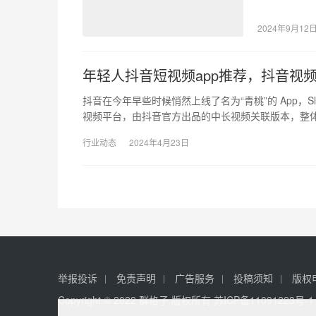
的。 要在竞
2024年9月12
年轻人抖音短视频app推荐，抖音视
抖音在今年早些时候悄然上线了名为“青桃”的 App，S
视频平台，由抖音官方出品的中长视频关联版本，整
行业动态
2024年4月23日
举报投诉
免责声明
广告服务
投稿须知
版权
Copyright © 2022 群格子 版权所有
苏ICP备11091223号-1