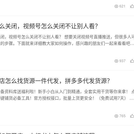
621
么关闭，视频号怎么关闭不让别人看？
闭，视频号怎么关闭不让别人看？ 想要关闭视频号直播推送，但很多人
体的步骤。下面就来详细教大家如何操作，感兴趣的朋友们一起来看看吧
们日常沟通的工…
日
937
店怎么找货源一件代发，拼多多代发货源？
备资料库送福利啦！新手小白从入门到精通，全套实用干货等你来拿！ 
键铺货必备工具！官方授权接口，批量上货更安全！（免费试用7天） 电
定要认识到，对…
日
765