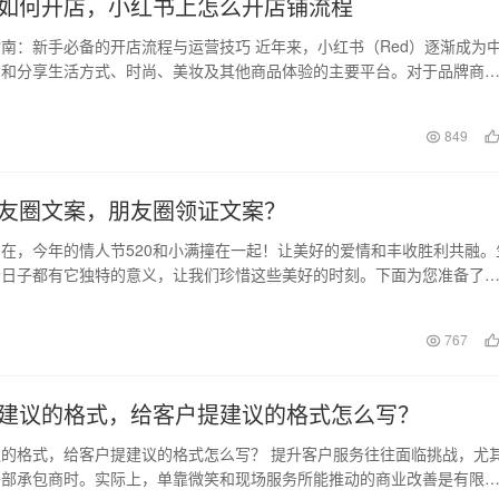
如何开店，小红书上怎么开店铺流程
南：新手必备的开店流程与运营技巧 近年来，小红书（Red）逐渐成为
索和分享生活方式、时尚、美妆及其他商品体验的主要平台。对于品牌商
书不只是一个种…
日
849
友圈文案，朋友圈领证文案？
在，今年的情人节520和小满撞在一起！让美好的爱情和丰收胜利共融。
个日子都有它独特的意义，让我们珍惜这些美好的时刻。下面为您准备了
宫格配图朋友…
日
767
建议的格式，给客户提建议的格式怎么写？
的格式，给客户提建议的格式怎么写？ 提升客户服务往往面临挑战，尤
外部承包商时。实际上，单靠微笑和现场服务所能推动的商业改善是有限